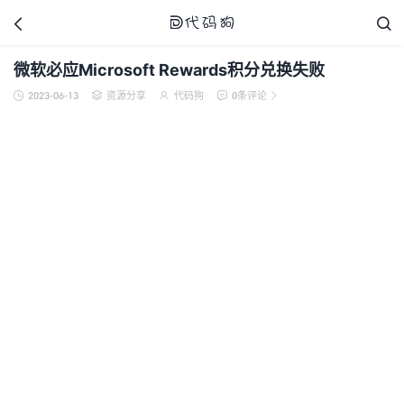



微软必应Microsoft Rewards积分兑换失败
2023-06-13
资源分享
代码狗
0条评论





代码狗