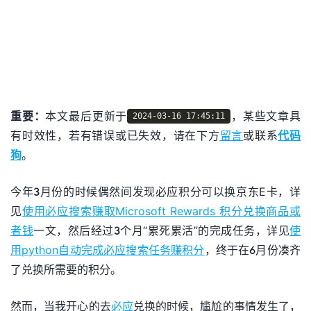
重要：
本文最后更新于
，某些文章具
2024-03-16 17:45:11
有时效性，若有错误或已失效，请在下方
留言
或联系
代码
狗
。
今年3月份的时候偶然间发现必应积分可以换京东E卡，详
见
使用必应搜索赚取Microsoft Rewards 积分兑换商品或
者钱
一文，然后经过3个月“累死累活”的完成任务，详见
使
用python自动完成必应搜索任务赚积分
，终于在6月份凑齐
了兑换所需要的积分。
然而，当我开心的去
必应
兑换的时候，尴尬的事情发生了，