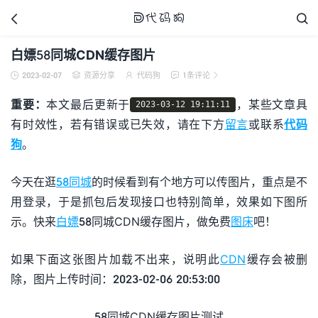



白嫖58同城CDN缓存图片
2023-02-07
资源分享
代码狗
1条评论





代码狗
重要：
本文最后更新于
，某些文章具
2023-03-12 19:11:11
有时效性，若有错误或已失效，请在下方
留言
或联系
代码
狗
。
今天在逛
58同城
的时候看到有个地方可以传图片，重点是不
用登录，于是抓包后发现接口也特别简单，效果如下图所
示。快来
白嫖
58同城CDN缓存图片，做免费
图床
吧！
如果下面这张图片加载不出来，说明此
CDN
缓存会被删
除，图片上传时间：2023-02-06 20:53:00
58同城CDN缓存图片测试