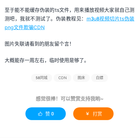
至于能不能缓存伪装的ts文件，用来播放视频大家就自己测
测吧，我就不测试了。伪装教程见：
m3u8视频切片ts伪装
png文件欺骗CDN
图片失联请看到的朋友留个言！
大概能存一周左右，临时使用是够了。
58同城
CDN
图床
白嫖
感觉很棒！可以赞赏支持我哟~
赞
0
打赏

