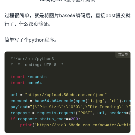
过程很简单，就是将图片base64编码后，直接post提交就
行了，什么都没验证。
简单写了个python程序。
复制

#!/usr/bin/python3
# -*- coding: UTF-8 -*-
import
import
 base64

url 
=
"https://upload.58cdn.com.cn/json"
encoded 
=
 base64
.
b64encode
(
open
(
'1.jpg'
,
'rb'
).
read
payload
=
"{\"Pic-Size\":\"0*0\",\"Pic-Encoding\":\"b
response 
=
 requests
.
request
(
"POST"
,
 url
,
 headers
={}
if
 response
.
status_code
==
200
:
print
(
'https://pic3.58cdn.com.cn/nowater/webim/