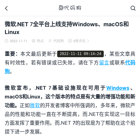



微软.NET 7全平台上线支持Windows、macOS和
Linux
2022-11-11
热点
代码狗
0条评论





代码狗
重要：
本文最后更新于
，某些文章具
2022-11-11 09:14:24
有时效性，若有错误或已失效，请在下方
留言
或联系
代码
狗
。
微软宣布，.NET 7基础设施现在可用于
Windows
、
macOS和Linux，这个版本的特点是有大量的增强功能和新
功能。
正如
微软
的开发者博客中所强调的，多年来，微软产
品的性能和功能一直在不断提高，而.NET在实现这一目标
方面发挥了重要作用。而.NET 7的出现是为了帮助在这个前
提下进一步发展。