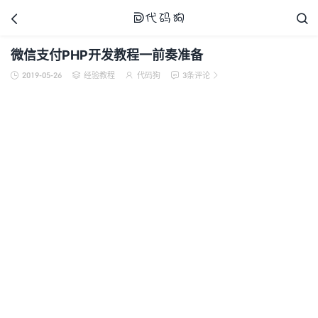



微信支付PHP开发教程一前奏准备
2019-05-26
经验教程
代码狗
3条评论





代码狗