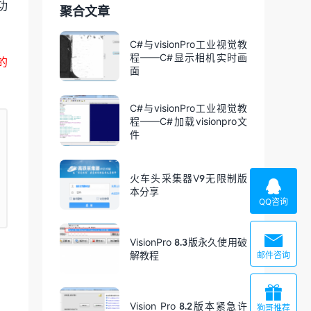
功
聚合文章
C#与visionPro工业视觉教
程——C#显示相机实时画
的
面
C#与visionPro工业视觉教
程——C#加载visionpro文
件
火车头采集器V9无限制版

本分享
QQ咨询

VisionPro 8.3版永久使用破
解教程
邮件咨询

Vision Pro 8.2版本紧急许
狗哥推荐