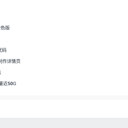
绿色版
代码
序制作详情页
法
近50G