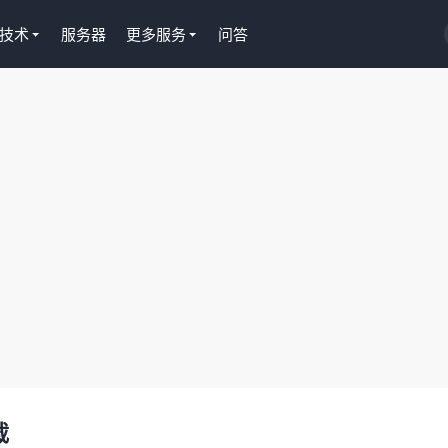
技术
服务器
更多服务
问答
载
Tutor LMS插件授权