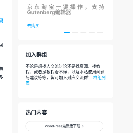
S在线
京东淘宝一键操作，支持
调用
Gutenberg编辑器
论
码
去购买
去体
回
加入群组
不论是想找人交流讨论还是找资源、找教
电
程、或者是教程看不懂，以及本站使用问题
多
与建议等等，皆可加入对应交流群：
群组列
表
热门内容
WordPress最新版下载
