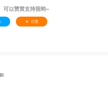
！可以赞赏支持我哟~
4
打赏

识别