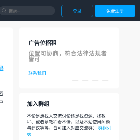
登录
免费注册

广告位招租
Tut
位置可协商，符合法律法规者
Wor
皆可
线课
码
联系我们
去购买
密
户
加入群组
不论是想找人交流讨论还是找资源、找教
程、或者是教程看不懂，以及本站使用问题
与建议等等，皆可加入对应交流群：
群组列
表