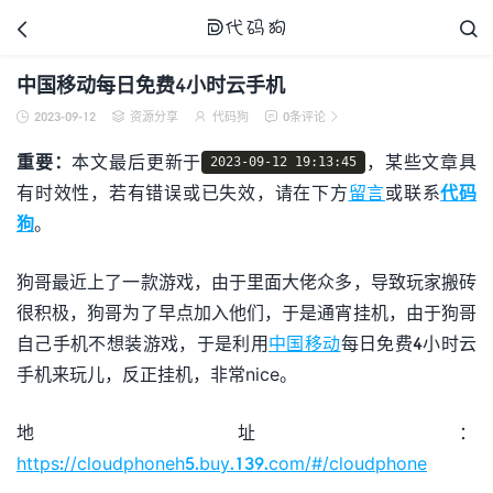



中国移动每日免费4小时云手机
2023-09-12
资源分享
代码狗
0条评论





代码狗
重要：
本文最后更新于
，某些文章具
2023-09-12 19:13:45
有时效性，若有错误或已失效，请在下方
留言
或联系
代码
狗
。
狗哥最近上了一款游戏，由于里面大佬众多，导致玩家搬砖
很积极，狗哥为了早点加入他们，于是通宵挂机，由于狗哥
自己手机不想装游戏，于是利用
中国移动
每日免费4小时云
手机来玩儿，反正挂机，非常nice。
地址：
https://cloudphoneh5.buy.139.com/#/cloudphone