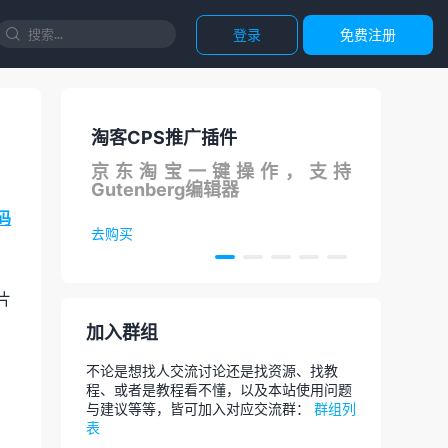
登录
免费注册

淘客CPS推广插件
国内
S在线
京东淘宝一键操作，支持
调用
Gutenberg编辑器
论
码
去购买
去体
片
加入群组
不论是想找人交流讨论还是找资源、找教
程、或者是教程看不懂，以及本站使用问题
与建议等等，皆可加入对应交流群：
群组列
表