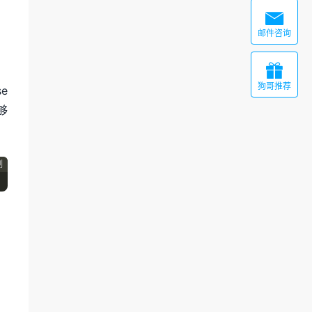

邮件咨询

狗哥推荐
e
够
制