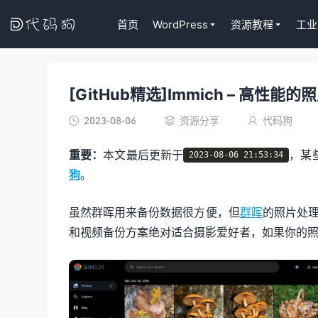

首页
WordPress
资源教程
工业
[GitHub精选]Immich – 高性
代码狗
2023-08-06
资源分享
代码狗



重要：
本文最后更新于
，某
2023-08-06 21:53:34
狗
。
虽然群晖用来备份数据很方便，但
群晖
的照片处
和视频备份方案绝对适合摄影爱好者，如果你的