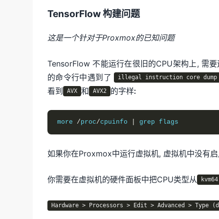
TensorFlow 构建问题
这是一个针对于Proxmox的已知问题
TensorFlow 不能运行在很旧的CPU架构上, 需要
的命令行中遇到了
illegal instruction core dump
看到
和
的字样:
AVX
AVX2
more 
/
proc
/
cpuinfo 
|
 grep flags
如果你在Proxmox中运行虚拟机, 虚拟机中没有启
你需要在虚拟机的硬件面板中把CPU类型从
kvm64
Hardware > Processors > Edit > Advanced > Type (d