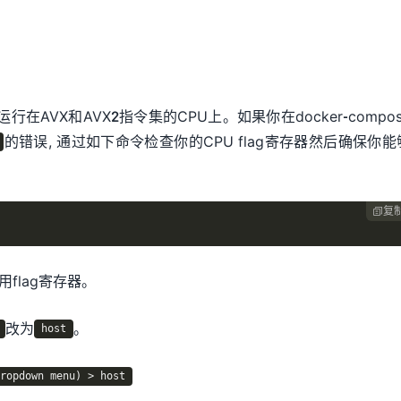
运行在AVX和AVX2指令集的CPU上。如果你在docker-compos
的错误, 通过如下命令检查你的CPU flag寄存器然后确保你能
复

用flag寄存器。
改为
。
host
ropdown menu) > host