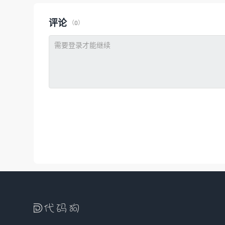
评论
（0）
