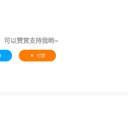
！可以赞赏支持我哟~
0
打赏
