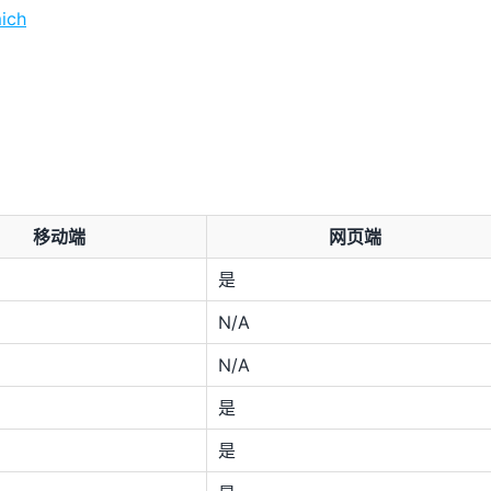
ich
移动端
网页端
是
N/A
N/A
是
是