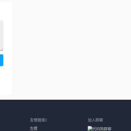
1
友情链接2
加入群聊
左搜