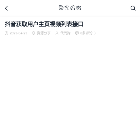



抖音获取用户主页视频列表接口
2023-04-23
资源分享
代码狗
0条评论





代码狗