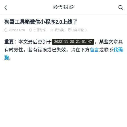



狗哥工具箱微信小程序2.0上线了
2022-11-28
资源分享
代码狗
0条评论





代码狗
重要：
本文最后更新于
，某些文章具
2022-11-28 21:01:47
有时效性，若有错误或已失效，请在下方
留言
或联系
代码
狗
。