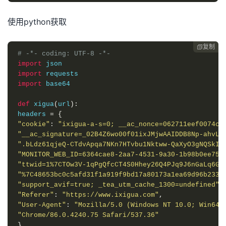
使用python获取
复制

# -*- coding: UTF-8 -*-
import
import
import
 base64

def
 xigua
(
url
):
headers 
=
{
"cookie"
:
"ixigua-a-s=0; __ac_nonce=062711eef0074c5
"__ac_signature=_02B4Z6wo00f01ixJMjwAAIDDB8Np-ahvLq
".bLdz61qjeQ-CTdvApqa7NKn7HTvbu1Nktww-QaXyO3gNQSkId
"MONITOR_WEB_ID=6364cae8-2aa7-4531-9a30-1b98b0ee759
"ttwid=1%7CTOw3V-1qPgQfcCT4S0Hhey26Q4PJq9J6nGaLq6GM
"%7C48653bc0c5afd31f1a919f9bd17a80173a1ea69d96b2335
"support_avif=true; _tea_utm_cache_1300=undefined"
,
"Referer"
:
"https://www.ixigua.com"
,
"User-Agent"
:
"Mozilla/5.0 (Windows NT 10.0; Win64;
"Chrome/86.0.4240.75 Safari/537.36"
}