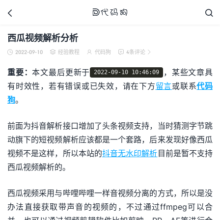



西瓜视频解析分析
2022-09-10
经验教程
代码狗
4条评论





代码狗
重要：
本文最后更新于
，某些文章具
2022-09-10 10:46:09
有时效性，若有错误或已失效，请在下方
留言
或联系
代码
狗
。
前面为抖音解析接口增加了头条视频支持，当时猜测字节跳
动旗下的短视频解析应该都是一个套路，后来发现好像西瓜
视频不是这样，所以本站的
抖音无水印解析
目前是暂不支持
西瓜视频解析的。
西瓜视频采用与哔哩哔哩一样音视频分离的方式，所以是没
办法直接获取带声音的视频的，不过通过ffmpeg可以合