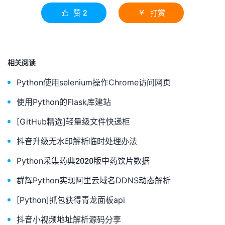
print
(
title
)
赞
2
打赏


else
:
json_data 
=
 json
.
loads
(
res_html
)
for
 item 
in
 json_data
[
'data'
]:
title 
=
 item
[
'title'
]
# backup_url_1
相关阅读
video_url 
=
 item
[
'preloadVideoResource'
][
'dynamic_v
'backup_url_1'
]
Python使用selenium操作Chrome访问网页
audio_url 
=
 item
[
'preloadVideoResource'
][
'dynamic_v
'backup_url_1'
]
使用Python的Flask库建站
video_url 
=
 base64
.
b64decode
(
video_url
).
decode
()
audio_url 
=
 base64
.
b64decode
(
audio_url
).
decode
()
[GitHub精选]轻量级文件快递柜
title 
=
 re
.
sub
(
r
"[\/\\\:\*\?\"\<\>\|]"
,
"_"
,
 title
)
print
(
video_url
)
抖音升级无水印解析临时处理办法
print
(
audio_url
)
print
(
title
)
Python采集药典2020版中药饮片数据
xigua
(
url
)
群辉Python实现阿里云域名DDNS动态解析
[Python]抓包获得青龙面板api
抖音小视频地址解析源码分享