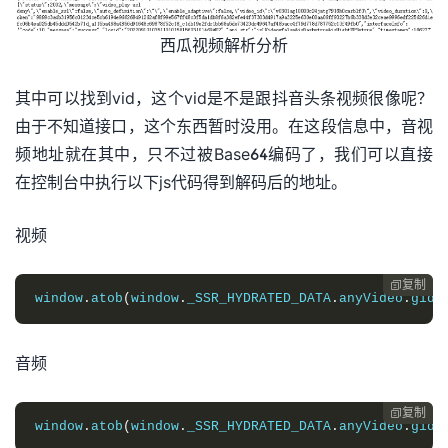
西瓜视频解析分析
其中可以找到vid，这个vid是不是跟抖音头条视频很像呢？
由于不知道接口，这个东西暂时没用。在这段信息中，音视
频地址就在其中，只不过被Base64编码了，我们可以直接
在控制台中执行以下js代码得到解码后的地址。
视频
复制

window
.
atob
(
window
.
_SSR_HYDRATED_DATA
.
anyVideo
.
gidI
音频
复制

window
.
atob
(
window
.
_SSR_HYDRATED_DATA
.
anyVideo
.
gidI