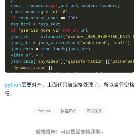
resp 
=
 requests
.
get
(
url
=
url
,
headers
=
headers
)
resp
.
encoding 
=
'utf-8'
if
 resp
.
status_code 
==
200
:
res_html 
=
 resp
.
if
'pseries_more_v2'
not
in
 url
:
json_str 
=
 re
.
findall
(
'window._SSR_HYDRATED_DATA=(.
json_str 
=
 json_str
.
replace
(
'undefined'
,
'null'
)
json_data 
=
 json
.
loads
(
json_str
)
video_url 
=
 \

json_data
[
'anyVideo'
][
'gidInformation'
][
'packerData
'dynamic_video'
][
'dynamic_video_list'
][-
1
][
'main_url'
]
audio_url 
=
 \

python
需要对齐，上面代码被定格处理了，所以自行空格
json_data
[
'anyVideo'
][
'gidInformation'
][
'packerData
吧。
'dynamic_video'
][
'dynamic_audio_list'
][-
1
][
'main_url'
]
title 
=
 json_data
[
'anyVideo'
][
'gidInformation'
][
'pa
Python
抖音解析
西瓜视频
title 
=
 re
.
sub
(
r
"[\/\\\:\*\?\"\<\>\|]"
,
"_"
,
 title
)
video_url 
=
 base64
.
b64decode
(
video_url
).
decode
()
audio_url 
=
 base64
.
b64decode
(
audio_url
).
decode
()
print
(
video_url
)
感觉很棒！可以赞赏支持我哟~
print
(
audio_url
)