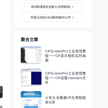
移动联通电信流量卡(非物联网)

阿里云2核2G3M服务器99元/年

聚合文章
C#与visionPro工业视觉教
程——C#显示相机实时画
面
C#与visionPro工业视觉教
程——C#加载visionpro文
件
制
00467414D410000B18F0BFC6105000000097048597300000EC300000
火车头采集器V9无限制版
本分享
修