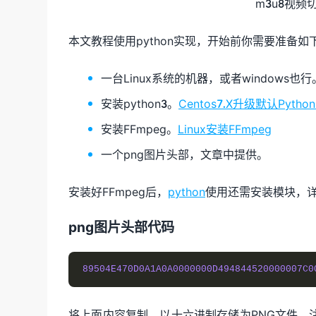
m3u8视频
本文教程使用python实现，开始前你需要准备如
一台Linux系统的机器，或者windows也行
安装python3。
Centos7.X升级默认Pyth
安装FFmpeg。
Linux安装FFmpeg
一个png图片头部，文章中提供。
安装好FFmpeg后，
python
使用还需安装模块，
png图片头部代码
89504E470D0A1A0A0000000D494844520000007C0
将上面内容复制，以十六进制存储为PNG文件，