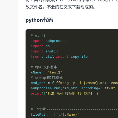
改文件名。不会的在文末下载现成的。
python代码
# utf-8
import
import
import
from
 shutil 
import
 copyfile

# Mp4 文件名字
vName 
=
'test1'
# 标准mp4转TS格式---------------------------
cmd_str 
=
 f
'ffmpeg -y -i {vName}.mp4 -vco
subprocess
.
run
(
cmd_str
,
 encoding
=
"utf-8"
,
print
(
f
'标准 Mp4 转换到 TS 成功！'
)
# TS切片----------------------------------
filePath 
=
 f
'./{vName}'