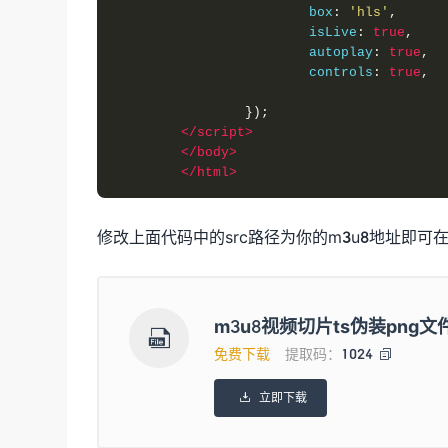
			box
:
'hls'
,
			isLive
:
true
,
			autoplay
:
true
,
			controls
:
true
,
});
</script>
</body>
</html>
修改上面代码中的src路径为你的m3u8地址即
m3u8视频切片ts伪装png文

免费下载
提取码：
1024

立即下载
