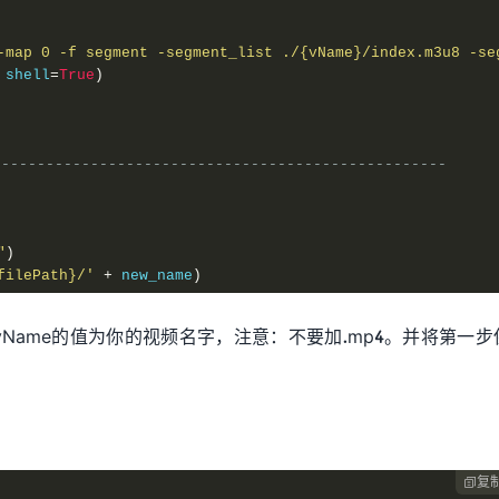
-map 0 -f segment -segment_list ./{vName}/index.m3u8 -se
 shell
=
True
)
-------------------------------------------------
"
)
filePath}/'
+
 new_name
)
vName的值为你的视频名字，注意：不要加.mp4。并将第一步
------------------------------------------------------
复
