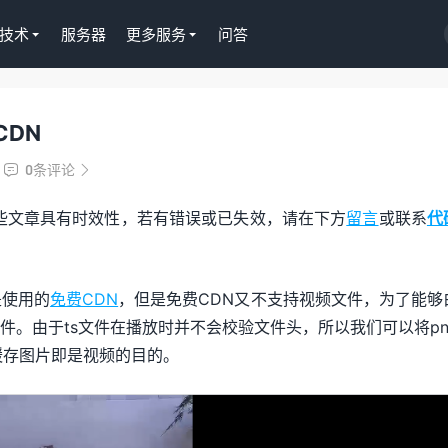
技术
服务器
更多服务
问答
CDN
S插件授权
淘客CPS推广插件
正版Tutor LMS在线
京东淘宝一键操作，
0条评论


授权299元
Gutenberg编辑器
些文章具有时效性，若有错误或已失效，请在下方
留言
或联系
代
去购买
是使用的
免费CDN
，但是免费CDN又不支持视频文件，为了能够
文件。由于ts文件在播放时并不会校验文件头，所以我们可以将pn
缓存图片即是视频的目的。