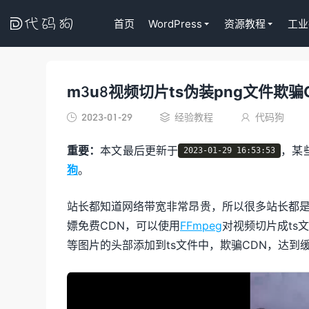

首页
WordPress
资源教程
工业
m3u8视频切片ts伪装png文件欺骗
Tutor LM
代码狗
WordPress
2023-01-29
经验教程
代码狗



课程插件终身
重要：
本文最后更新于
，某
2023-01-29 16:53:53
去购买
狗
。
站长都知道网络带宽非常昂贵，所以很多站长都
嫖免费CDN，可以使用
FFmpeg
对视频切片成ts
等图片的头部添加到ts文件中，欺骗CDN，达到