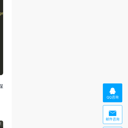
gment_time 2 ./{vName}/output%03d.ts'
保

QQ咨询

邮件咨询
制