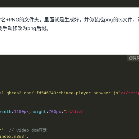
+
 i
)
ewritePath}/'
+
 i
)
+PNG的文件夹，里面就是生成好，并伪装成png的ts文件。
要手动修改为png后缀。
i
,
'rb'
)
# 打开二进制文件
'ab'
)
as
 f
:
复

>
sl.qhres2.com/!fd546749/chimee-player.browser.js"
></scri
width
:
1100px
;
height
:
700px
;
"
></div>
r'
,
// video dom容器
index.m3u8'
,