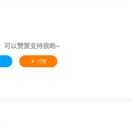
！可以赞赏支持我哟~
1
打赏

件