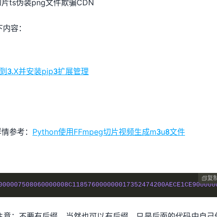
切片ts伪装png文件欺骗CDN
下内容：
。
on到3.X并安装pip3扩展管理
详情参考：
Python使用FFmpeg切片视频生成m3u8文件
复

000007508060000008C118576000000017352474200AECE1CE900000
注意：不要有后缀，当然也可以有后缀，只是后面的代码中自己