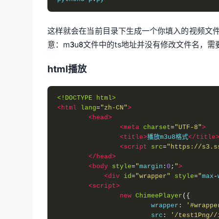
        copyfile
(
"PNG"
,
 f
'{rewritePath}/'
else
:
        copyfile
(
f
'{filePath}/'
+
 i
,
 f
'{r
这样就会在当前目录下生成一个你填入的视频文件名
file_list 
=
 os
.
listdir
(
rewritePath
)
意：m3u8文件中的ts地址并没有修改文件名，需
for
 i 
in
 file_list
:
if
 i
.
endswith
(
".png"
):
html播放
        bin_file 
=
 open
(
f
'{filePath}/'
+
 
# 合并文件
with
 open
(
f
'{rewritePath}/'
+
 i
,
            f
.
write
(
bin_file
.
read
())
<!DOCTYPE html>
            bin_file
.
close
()
<html
lang
=
"zh-CN"
>
print
(
"PNG元数据转PNG-TS 成功！"
)
<head>
os
.
remove
(
f
'{vName}.ts'
)
<meta
charset
=
"UTF-8"
>
shutil
.
rmtree
(
filePath
)
<title>
播放m3u8格式
</title
print
(
"临时文件删除成功"
)
<script
src
=
"https://s3.s
</head>
<body
style
=
"
margin
:
0
;
"
>
<div
id
=
"wrapper"
style
=
"
max
-
<script>
new
ChimeePlayer
({
			wrapper
:
'#wrappe
			src
:
'/test1Png//