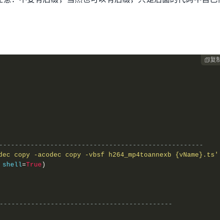
复

---------------------------------------------------
dec copy -acodec copy -vbsf h264_mp4toannexb {vName}.ts'
 shell
=
True
)
--------------------------------------------