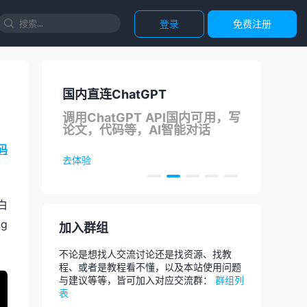
登录
免费注册

国内直连ChatGPT
正
支持
调用ChatGPT API国内可用，写
团
论文，代码等，AI智能对话
码
去体验
去选
白
g
加入群组
不论是想找人交流讨论还是找资源、找教
程、或者是教程看不懂，以及本站使用问题
与建议等等，皆可加入对应交流群：
群组列
表