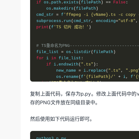
if
 os
.
path
.
exists
(
filePath
)
==
False
:
    os
.
makedirs
(
filePath
)
cmd_str 
=
 f
'ffmpeg -i {vName}.ts -c copy 
subprocess
.
run
(
cmd_str
,
 encoding
=
"utf-8"
,
print
(
f
'TS 切片 成功！'
)
# TS重命名为PNG-----------------------------
file_list 
=
 os
.
listdir
(
filePath
)
for
 i 
in
 file_list
:
if
 i
.
endswith
(
".ts"
):
        new_name 
=
 i
.
replace
(
".ts"
,
".png
        os
.
rename
(
f
'{filePath}/'
+
 i
,
 f
'{
print
(
"TS重命名为PNG 成功！"
)
复制上面代码，保存为p.py。修改上面代码中的
存的PNG文件放在同级目录中。
# PNG文件添加PNG文件头------------------------
file_list 
=
 os
.
listdir
(
filePath
)
rewritePath 
=
 f
'{filePath}Png/'
然后使用如下代码运行即可。
if
 os
.
path
.
exists
(
rewritePath
)
==
False
:
    os
.
makedirs
(
rewritePath
)
for
 i 
in
 file_list
:
python3 p
.
py
if
 i
.
endswith
(
".png"
):