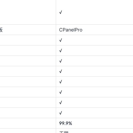
√
板
CPanelPro
√
√
√
√
√
√
√
√
99.9%