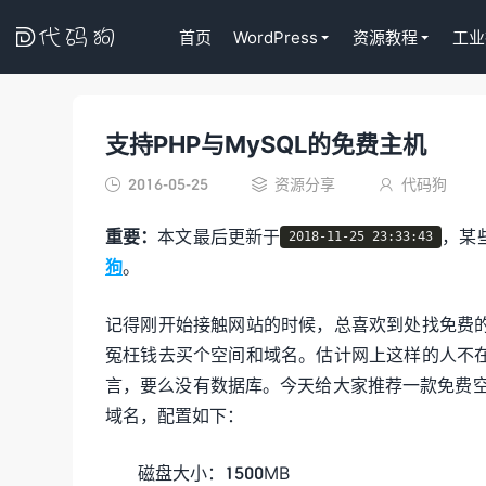

首页
WordPress
资源教程
工业
支持PHP与MySQL的免费主机
代码狗
2016-05-25
资源分享
代码狗



重要：
本文最后更新于
，某
2018-11-25 23:33:43
狗
。
记得刚开始接触网站的时候，总喜欢到处找免费
冤枉钱去买个空间和域名。估计网上这样的人不
言，要么没有数据库。今天给大家推荐一款免费空
域名，配置如下：
磁盘大小：1500MB