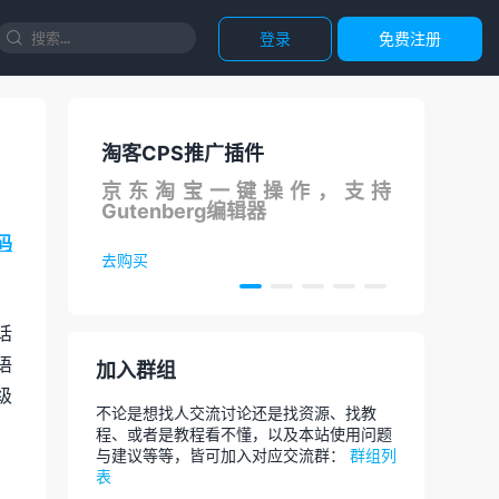
登录
免费注册

客CPS推广插件
国内直连ChatGPT
东淘宝一键操作，支持
调用ChatGPT A
tenberg编辑器
论文，代码等，AI
码
买
去体验
话
语
加入群组
级
不论是想找人交流讨论还是找资源、找教
程、或者是教程看不懂，以及本站使用问题
与建议等等，皆可加入对应交流群：
群组列
表