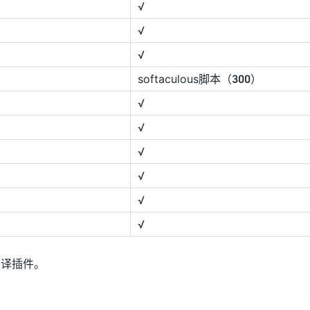
√
√
√
softaculous脚本（300）
√
√
√
√
√
√
翻译插件。