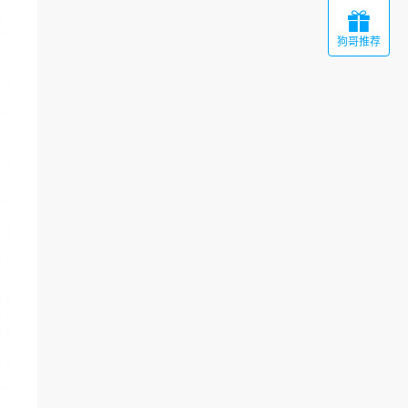

狗哥推荐