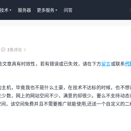
技术
服务器
更多服务
问答
Tutor LMS插件授权
淘
WordPress正版Tutor LMS在线
京
2条评论


课程插件终身授权299元
Gu
些文章具有时效性，若有错误或已失效，请在下方
留言
或联系
代
去购买
去购
的主机，毕竟我也不是什么土豪，在技术不达标的时候，也不想
在少数，网上的网站空间不少，满意的却很少。要么不支持动态
间，该空间免费并且不需要推广就能使用,还送一个自定义的二