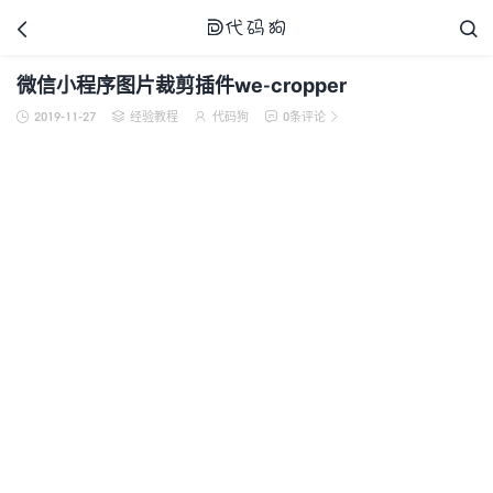



微信小程序图片裁剪插件we-cropper
2019-11-27
经验教程
代码狗
0条评论





代码狗