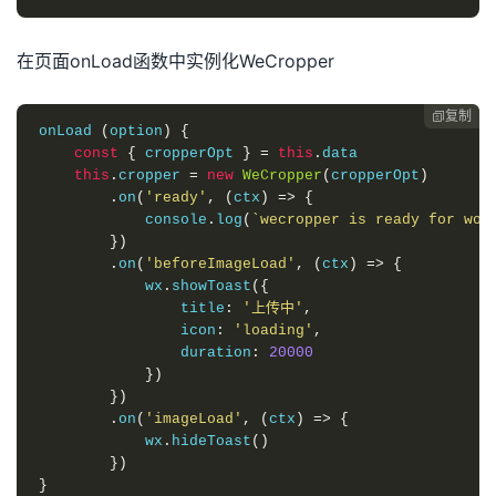
在页面onLoad函数中实例化WeCropper
复制

onLoad 
(
option
)
{
const
{
 cropperOpt 
}
=
this
.
data

this
.
cropper 
=
new
WeCropper
(
cropperOpt
)
.
on
(
'ready'
,
(
ctx
)
=>
{
            console
.
log
(
`wecropper is ready for wor
})
.
on
(
'beforeImageLoad'
,
(
ctx
)
=>
{
            wx
.
showToast
({
                title
:
'上传中'
,
                icon
:
'loading'
,
                duration
:
20000
})
})
.
on
(
'imageLoad'
,
(
ctx
)
=>
{
            wx
.
hideToast
()
})
}