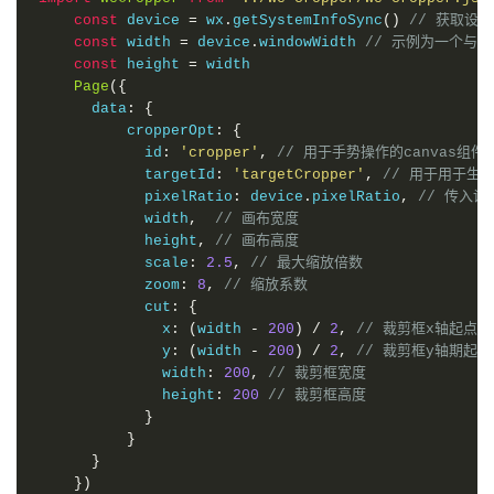
const
 device 
=
 wx
.
getSystemInfoSync
()
// 获取设
const
 width 
=
 device
.
windowWidth 
// 示例为一个与
const
 height 
=
 width

Page
({
      data
:
{
          cropperOpt
:
{
            id
:
'cropper'
,
// 用于手势操作的canvas组件
            targetId
:
'targetCropper'
,
// 用于用于生成
            pixelRatio
:
 device
.
pixelRatio
,
// 传入设
            width
,
// 画布宽度
            height
,
// 画布高度
            scale
:
2.5
,
// 最大缩放倍数
            zoom
:
8
,
// 缩放系数
            cut
:
{
              x
:
(
width 
-
200
)
/
2
,
// 裁剪框x轴起点
              y
:
(
width 
-
200
)
/
2
,
// 裁剪框y轴期起点
              width
:
200
,
// 裁剪框宽度
              height
:
200
// 裁剪框高度
}
}
}
})