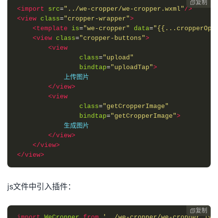
复制

<import
src
=
"../we-cropper/we-cropper.wxml"
/>
<view
class
=
"cropper-wrapper"
>
<template
is
=
"we-cropper"
data
=
"{{...cropperOpt
<view
class
=
"cropper-buttons"
>
<view
class
=
"upload"
bindtap
=
"uploadTap"
>
            上传图片

</view>
<view
class
=
"getCropperImage"
bindtap
=
"getCropperImage"
>
            生成图片

</view>
</view>
</view>
js文件中引入插件：
复制

import
WeCropper
from
'../we-cropper/we-cropper.js'