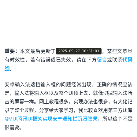
重要：
本文最后更新于
，某些文章具
2025-09-27 10:31:03
有时效性，若有错误或已失效，请在下方
留言
或联系
代码
狗
。
安卓输入法遮挡输入框的问题经常出现，正确的情况应该
是，输入法将输入框以及整个UI顶上去，就像切掉输入法所
占的屏幕一样。网上教程很多，实现办法也很多，有大佬记
录了整个过程，分享给大家学习，我比较喜欢用第三方UI库
QMUI腾讯UI框架实现安卓通知栏沉浸效果
，所以这个不是
很需要。