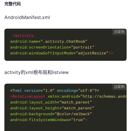
完整代码
AndroidManifest.xml
复制

<activity
android:name
=
".activity.ChatRoom"
android:screenOrientation
=
"portrait"
android:windowSoftInputMode
=
"adjustResize"
/>
activity的xml根布局和listview
复制

<?
xml version
=
"1.0"
 encoding
=
"utf-8"
?>
<RelativeLayout
xmlns:android
=
"http://schemas.andro
android:layout_width
=
"match_parent"
android:layout_height
=
"match_parent"
android:background
=
"@color/xmlback"
android:fitsSystemWindows
=
"true"
>