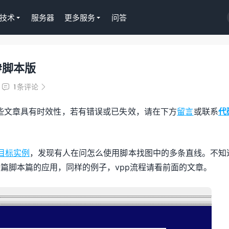
技术
服务器
更多服务
问答
#脚本版
Tutor LMS插件授权
WordPress正版Tutor LM
1条评论


课程插件终身授权299元
些文章具有时效性，若有错误或已失效，请在下方
留言
或联系
代
去购买
个目标实例
，发现有人在问怎么使用脚本找图中的多条直线。不知
篇脚本篇的应用，同样的例子，vpp流程请看前面的文章。