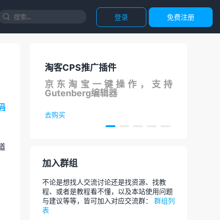
登录
免费注册

淘客CPS推广插件
国内
S在线
京东淘宝一键操作，支持
调用
Gutenberg编辑器
论
码
去购买
去体
道
加入群组
不论是想找人交流讨论还是找资源、找教
程、或者是教程看不懂，以及本站使用问题
与建议等等，皆可加入对应交流群：
群组列
表