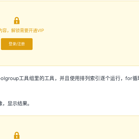

内容，解锁需要开通VIP
登录/注册
oolgroup工具组里的工具，并且使用排列索引逐个运行，for循
。
行图像，显示结果。
