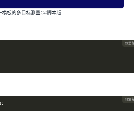
ro单一模板的多目标测量C#脚本版
复

复

);