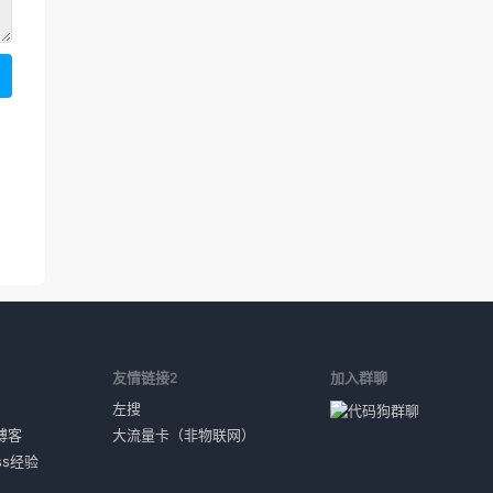
1
友情链接2
加入群聊
左搜
博客
大流量卡（非物联网）
ess经验