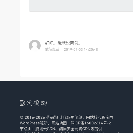
好吧。我就说两句。
武陵红苗
2019-09-03 14:20:48

© 2016-2026
代码狗
让代码更简单，网站核心程序由
WordPress驱动，
网站地图
，
渝ICP备16002614号-2
节点由：
腾讯云CDN
、
酷盾安全
高防CDN等提供