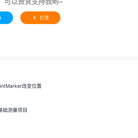
！可以赞赏支持我哟~
5
打赏

intMarker改变位置
现的基础测量项目