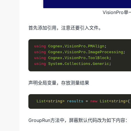
VisionP
首先添加引用，注意还要引入文件。
using
Cognex
.
VisionPro
.
PMAlign
;
using
Cognex
.
VisionPro
.
ImageProcessing
;
using
Cognex
.
VisionPro
.
ToolBlock
;
using
System
.
Collections
.
Generic
;
声明全局变量，存放测量结果
List
<string>
 results 
=
new
List
<string>
(
GroupRun方法中，屏蔽默认代码改为如下内容：