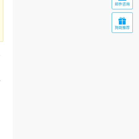
邮件咨询

狗哥推荐
，
。