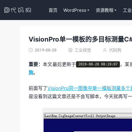

首页
WordPress
资源教程
工业
VisionPro单一模板的多目标测量C
代码狗
2019-08-28
工业视觉
代码狗



重要：
本文最后更新于
，某
2019-08-28 08:19:07
狗
。
前面写了
VisionPro同一图像中单一模板测量多
是没看到这篇文章还是不会写脚本，今天就再写一