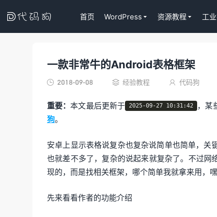

首页
WordPress
资源教程
工业
一款非常牛的Android表格框架
代码狗
2018-09-08
经验教程
代码狗



重要：
本文最后更新于
，某
2025-09-27 10:31:42
狗
。
安卓上显示表格说复杂也复杂说简单也简单，关键要
也就差不多了，复杂的说起来就复杂了。不过网
现的，而是找相关框架，哪个简单我就拿来用，
先来看看作者的功能介绍