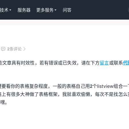
技术
服务器
更多服务
问答
Tutor LMS插件授权
淘客CPS
WordPress正版Tutor LMS在线
京东淘
2条评论


课程插件终身授权299元
Gutenb
些文章具有时效性，若有错误或已失效，请在下方
留言
或联系
代
去购买
去购买
看你的表格复杂程度，一般的表格自己用2个listview组合一
络上有很多大神做了表格框架，我就喜欢偷懒，每次不是找怎么
嘿嘿。