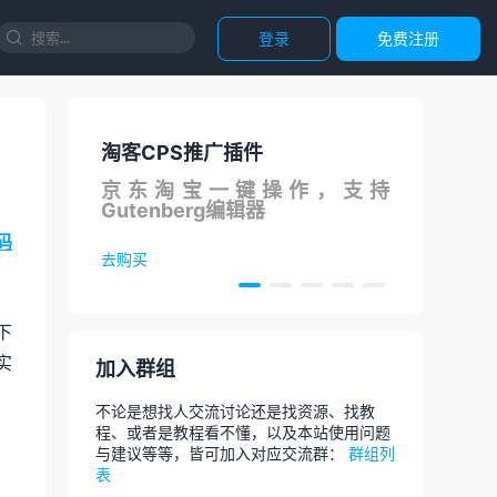
登录
免费注册

推广插件
国内直连ChatGPT
宝一键操作，支持
调用ChatGPT API国内
erg编辑器
论文，代码等，AI智能对
码
去体验
下
实
加入群组
不论是想找人交流讨论还是找资源、找教
程、或者是教程看不懂，以及本站使用问题
与建议等等，皆可加入对应交流群：
群组列
表