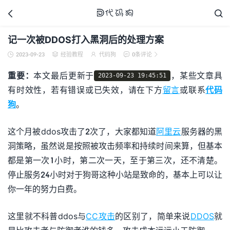



记一次被DDOS打入黑洞后的处理方案
2023-09-23
经验教程
代码狗
0条评论





代码狗
重要：
本文最后更新于
，某些文章具
2023-09-23 19:45:51
有时效性，若有错误或已失效，请在下方
留言
或联系
代码
狗
。
这个月被ddos攻击了2次了，大家都知道
阿里云
服务器的黑
洞策略，虽然说是按照被攻击频率和持续时间来算，但基本
都是第一次1小时，第二次一天，至于第三次，还不清楚。
停止服务24小时对于狗哥这种小站是致命的，基本上可以让
你一年的努力白费。
这里就不科普ddos与
CC攻击
的区别了，简单来说
DDOS
就