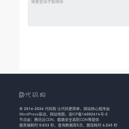

© 2016-2026
代码狗
让代码更简单，网站核心程序由
WordPress驱动，
网站地图
，
渝ICP备16002614号-2
节点由：
腾讯云CDN
、
酷盾安全
高防CDN等提供
服务端耗时 0.033 秒，查询数据库5次
，
展现耗时 6.265 秒