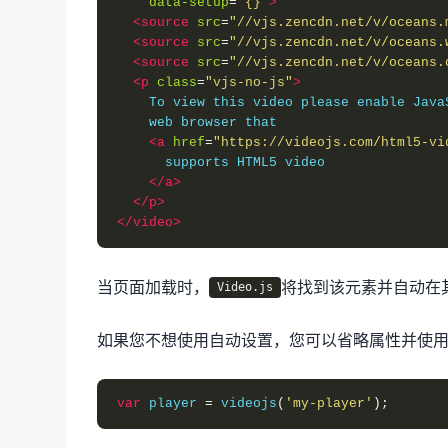
data-setup
=
'{}'
>
<source
src
=
"//vjs.zencdn.net/v/oceans.
<source
src
=
"//vjs.zencdn.net/v/oceans.
<source
src
=
"//vjs.zencdn.net/v/oceans.
<p
class
=
"vjs-no-js"
>
    To view this video please enable Java
    web browser that
<a
href
=
"https://videojs.com/html5-vi
      supports HTML5 video
</a>
</p>
</video>
当页面加载时，
将找到该元素并自动在
Video.js
如果您不想使用自动设置，您可以省略属性并使
var
 player 
=
 videojs
(
'my-player'
);