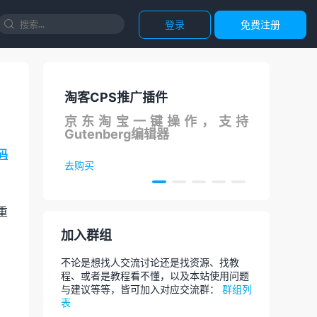
登录
免费注册

淘客CPS推广插件
国内直
线
京东淘宝一键操作，支持
调用Ch
Gutenberg编辑器
论文，
码
去购买
去体验
重
加入群组
不论是想找人交流讨论还是找资源、找教
程、或者是教程看不懂，以及本站使用问题
与建议等等，皆可加入对应交流群：
群组列
表