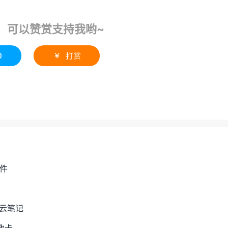
！可以赞赏支持我哟~
0
打赏

组件
的云笔记
数卡