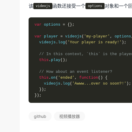
该
函数还接受一个
对象和一个
videojs
options
var
 options 
=
{};
var
 player 
=
 videojs
(
'my-player'
,
 options
  videojs
.
log
(
'Your player is ready!'
);
// In this context, `this` is the playe
this
.
play
();
// How about an event listener?
this
.
on
(
'ended'
,
function
()
{
    videojs
.
log
(
'Awww...over so soon?!'
);
});
});
github
视频播放器