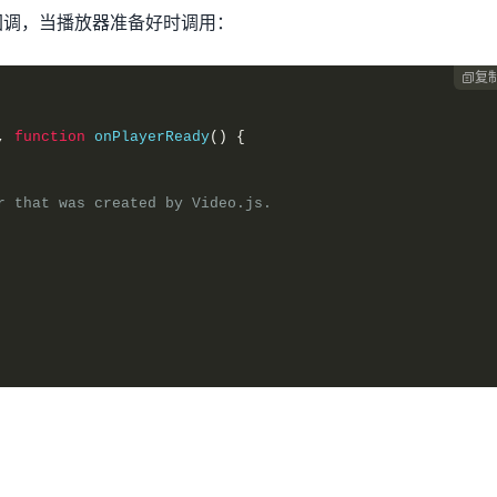
回调，当播放器准备好时调用：
复

,
function
 onPlayerReady
()
{
r that was created by Video.js.