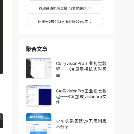
移动联通电信流量卡(非物联网)

阿里云2核2G3M服务器99元/年

聚合文章
C#与visionPro工业视觉教
程——C#显示相机实时画
面
C#与visionPro工业视觉教
程——C#加载visionpro文
件
制
火车头采集器V9无限制版
本分享