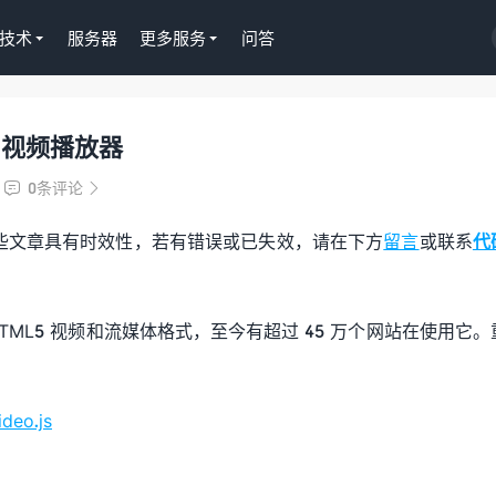
技术
服务器
更多服务
问答
b 视频播放器
Tutor LMS插件授权
WordPress正版Tutor LMS在
0条评论


课程插件终身授权299元
些文章具有时效性，若有错误或已失效，请在下方
留言
或联系
代
去购买
HTML5 视频和流媒体格式，至今有超过 45 万个网站在使用它。
ideo.js