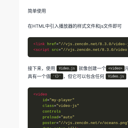
简单使用
在HTML中引入播放器的样式文件和js文件即可
<link
href
=
"//vjs.zencdn.net/8.3.0/video-
<script
src
=
"//vjs.zencdn.net/8.3.0/video
接下来，使用
就像创建一个
Video.js
<video>
具有一个值
，但它可以包含任何
'{}'
Video.js
<video
id
=
"my-player"
class
=
"video-js"
controls
preload
=
"auto"
poster
=
"//vjs.zencdn.net/v/oceans.png