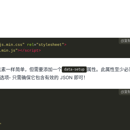
复

js.min.css"
rel
=
"stylesheet"
>
.min.js"
></script>
元素一样简单，但需要添加一个
属性。此属性至少必
data-setup
选项- 只需确保它包含有效的 JSON 即可！
复

"