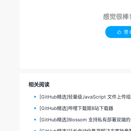
感觉很棒
赞

相关阅读
[GitHub精选]轻量级JavaScript 文件上传
[GitHub精选]哔哩下载姬B站下载器
[GitHub精选]Blossom 支持私有部署双端
[GitHub精选]站长自动化售货解决方案独角