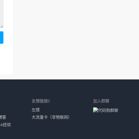
1
友情链接2
加入群聊
左搜
博客
大流量卡（非物联网）
ess经验