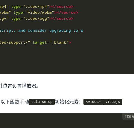
mp4"
type
=
"video/mp4"
></source>
webm"
type
=
"video/webm"
></source>
ogv"
type
=
"video/ogg"
></source>
Script, and consider upgrading to a
deo-support/"
target
=
"_blank"
>
其位置设置播放器。
用以下函数手动
初始化元素：
data-setup
<video>
videojs
复
