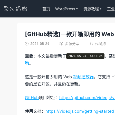

首页
WordPress
资源教程
工业
[GitHub精选]一款开箱即用的 We
代码狗
2024-05-24
资源分享
代码狗



重要：
本文最后更新于
，某
2024-05-24 14:31:06
狗
。
这是一款开箱即用的 Web
视频播放器
，它支持 
要的是它开源，并且仍在更新。
GitHub
项目地址：
https://github.com/videojs/v
使用文档：
https://videojs.com/getting-started