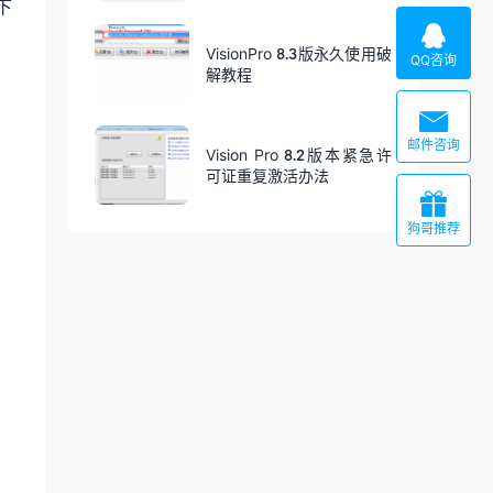
下

VisionPro 8.3版永久使用破
QQ咨询
解教程

邮件咨询
Vision Pro 8.2版本紧急许
可证重复激活办法

狗哥推荐