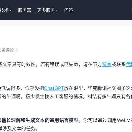
技术
服务器
更多服务
问答
Tutor LMS插件授权
WordPress正版Tutor LM
0条评论

课程插件终身授权299元
些文章具有时效性，若有错误或已失效，请在下方
留言
或联系
代
去购买
要低调得多，似乎没把
ChatGPT
放在眼里，毕竟腾讯社交圈子这
常的牛逼啊，极少发生找人工客服的情况。纠结有多牛逼只有各
常擅长理解和生成文本的通用语言模型。
你可以通过调用WeLM
多样涉及文本的任务。