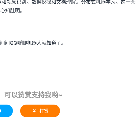
像和视频识别。数据挖掘和文档理解。分布式机器学习。这一套
都心知肚明。
空问问QQ群聊机器人就知道了。
！可以赞赏支持我哟~
0
打赏
