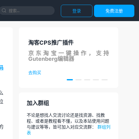
登录
免费注册

淘客CPS推广插件
国内
S在线
京东淘宝一键操作，支持
调用
Gutenberg编辑器
论
码
去购买
去体
么
位
加入群组
不论是想找人交流讨论还是找资源、找教
程、或者是教程看不懂，以及本站使用问题
的
与建议等等，皆可加入对应交流群：
群组列
表