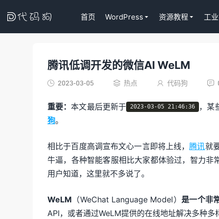

首页
WordPress
资源教程
工业
腾讯低调开发的微信AI WeLM
代码狗
2023-03-05
热点
代码狗




重要：
本文最后更新于
，某
2023-03-05 21:46:36
狗
。
相比于百度高调宣布文心一言即将上线，
腾讯
就
牛逼，各种智能客服相比大家都体验过，智力非
用户知道，这里就不多说了。
WeLM
（WeChat Language Model）
是一个非
API，或者通过WeLM提供的在线地址解决多种