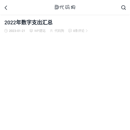



2022年数字支出汇总
2023-01-21
WP建站
代码狗
0条评论





代码狗