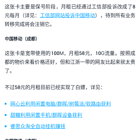
这张卡主要是保号阶段，月租已经通过工信部投诉改成了8
元每月（详见：
工信部网站投诉中国移动
），待到所有业务
转移完成将会注销它。
中国移动（成都）
这张卡是宽带使用的100M，月租58元，10G流量。按照成
都的物价来看价格还好，但和江浙一带的网友比起来就太贵
了。
不过58元的月租目前已经实现了白嫖，详见：
网心云利用闲置电脑/群晖/树莓派/软路由获利
甜糖利用闲置手机/群晖设备获利
睿思众淘全自动挂机赚钱