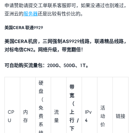
申请赞助请提交工单联系客服即可，如果没通过也别难过，
亚洲云的
服务器
还是比较有性价比的。
美国CERA 联通9929
美国CERA机房，三网强制AS9929线路，联通精品线路，
对标电信CN2。
网络升级，带宽翻倍！
可自助购买流量包：200G、500G、1T。
硬
带
盘
宽
（
（
免
活
CP
内
流
上
IPv
费
动
链接
U
存
量
行/
4
系
价
下
统