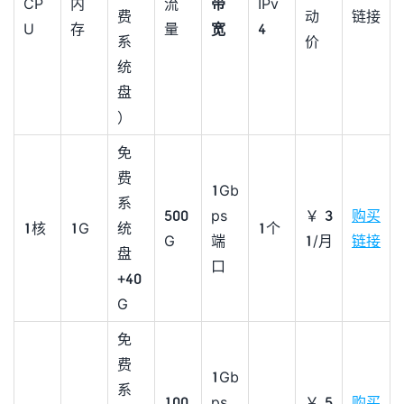
CP
内
流
带
IPv
费
动
链接
U
存
量
宽
4
系
价
统
盘
）
免
费
1Gb
系
500
ps
￥3
购买
1核
1G
统
1个
G
端
1/月
链接
盘
口
+40
G
免
费
1Gb
系
100
ps
￥5
购买