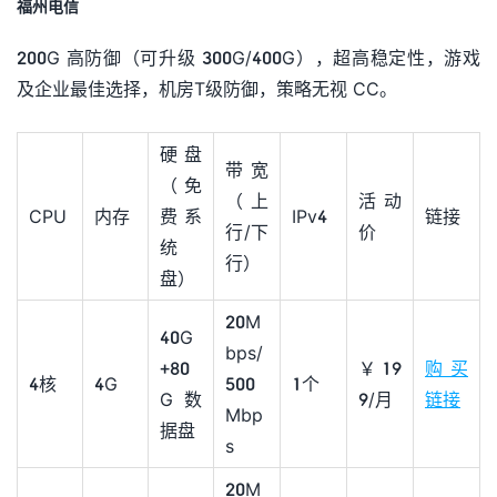
福州电信
200G 高防御（可升级 300G/400G），超高稳定性，游戏
及企业最佳选择，机房T级防御，策略无视 CC。
硬盘
带宽
（免
（上
活动
CPU
内存
费系
IPv4
链接
行/下
价
统
行）
盘）
20M
40G
bps/
+80
￥19
购买
4核
4G
500
1个
G数
9/月
链接
Mbp
据盘
s
20M