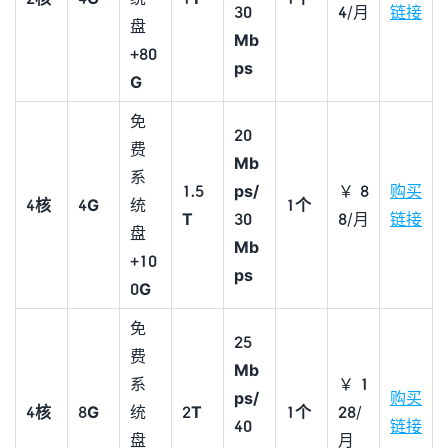
30
4/月
链接
盘
M
b
+
80
ps
G
免
20
费
Mb
系
1
.5
ps/
￥8
购买
4
核
4G
统
1个
T
30
8/月
链接
盘
M
b
+
10
ps
0G
免
25
费
Mb
系
￥1
ps/
购买
4核
8G
统
2T
1个
28/
40
链接
盘
月