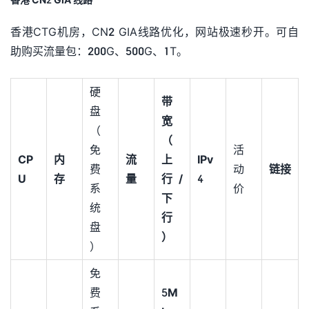
香港CTG机房，CN2 GIA线路优化，网站极速秒开。可自
助购买流量包：200G、500G、1T。
硬
带
盘
宽
（
（
免
活
CP
内
流
上
IPv
费
动
链接
U
存
量
行/
4
系
价
下
统
行
盘
）
）
免
费
5M