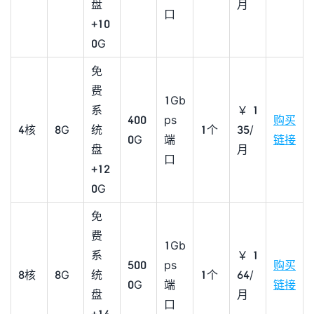
盘
月
口
+10
0G
免
费
1Gb
系
￥1
400
ps
购买
4核
8G
统
1个
35/
0G
端
链接
盘
月
口
+12
0G
免
费
1Gb
系
￥1
500
ps
购买
8核
8G
统
1个
64/
0G
端
链接
盘
月
口
+14