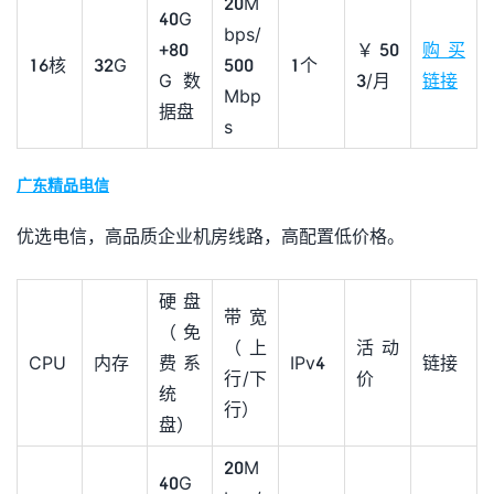
20M
40G
bps/
+80
￥50
购买
16核
32G
500
1个
G数
3/月
链接
Mbp
据盘
s
广东精品电信
优选电信，高品质企业机房线路，高配置低价格。
硬盘
带宽
（免
（上
活动
CPU
内存
费系
IPv4
链接
行/下
价
统
行）
盘）
20M
40G