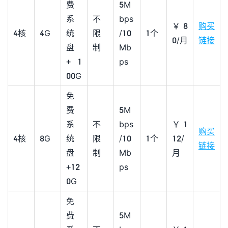
费
5M
系
不
bps
￥8
购买
4核
4G
统
限
/10
1个
0/月
链接
盘
制
Mb
+ 1
ps
00G
免
费
5M
系
不
bps
￥1
购买
4核
8G
统
限
/10
1个
12/
链接
盘
制
Mb
月
+12
ps
0G
免
费
5M