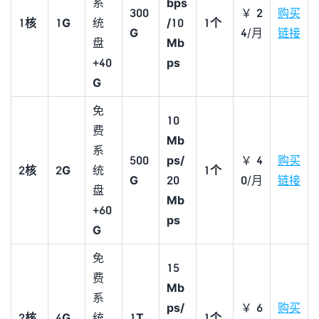
系
bps
300
￥2
购买
1
核
1G
统
/10
1个
G
4/月
链接
盘
M
b
+
40
ps
G
免
10
费
Mb
系
500
ps/
￥4
购买
2
核
2G
统
1个
G
20
0/月
链接
盘
M
b
+
60
ps
G
免
15
费
Mb
系
ps/
￥6
购买
2核
4G
统
1T
1个