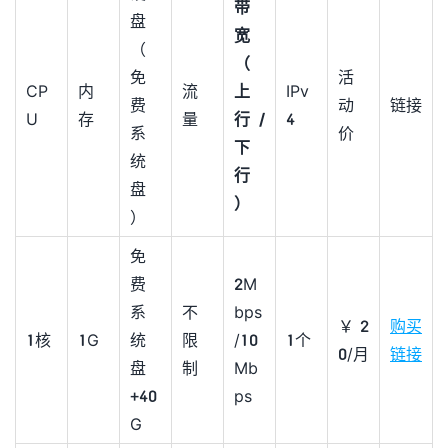
带
盘
宽
（
（
免
活
CP
内
流
上
IPv
费
动
链接
U
存
量
行/
4
系
价
下
统
行
盘
）
）
免
费
2M
系
不
bps
￥2
购买
1核
1G
统
限
/10
1个
0/月
链接
盘
制
Mb
+40
ps
G