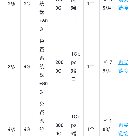
2核
2G
统
1个
0G
端
5/月
链接
盘
口
+60
G
免
费
1Gb
系
200
ps
￥7
购买
2核
4G
统
1个
0G
端
9/月
链接
盘
口
+80
G
免
费
1Gb
系
￥1
300
ps
购买
4核
4G
统
1个
03/
0G
端
链接