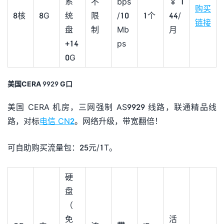
系
不
bps
￥1
购买
8核
8G
统
限
/10
1个
44/
链接
盘
制
Mb
月
+14
ps
0G
美国CERA 9929 G口
美国 CERA 机房，三网强制 AS9929 线路，联通精品线
路，对标
电信 CN2
。网络升级，带宽翻倍！
可自助购买流量包：25元/1T。
硬
盘
（
免
活