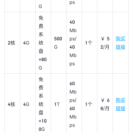
ps
G
免
40
费
Mb
系
500
ps/
￥5
购买
2核
4G
统
1个
G
40
2/月
链接
盘
Mb
+80
ps
G
免
60
费
Mb
系
ps/
￥6
购买
4核
4G
统
1T
1个
60
8/月
链接
盘
Mb
+10
ps
0G