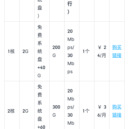
行
盘
）
）
免
20
费
Mb
系
200
ps/
￥2
购买
1核
2G
统
1个
G
30
4/月
链接
盘
Mb
+40
ps
G
免
20
费
Mb
系
300
ps/
￥3
购买
2核
2G
统
1个
G
30
6/月
链接
盘
Mb
+60