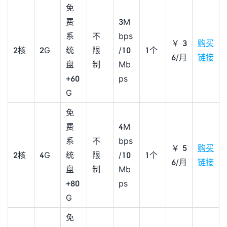
免
费
3M
系
不
bps
￥3
购买
2核
2G
统
限
/10
1个
6/月
链接
盘
制
Mb
+60
ps
G
免
费
4M
系
不
bps
￥5
购买
2核
4G
统
限
/10
1个
6/月
链接
盘
制
Mb
+80
ps
G
免