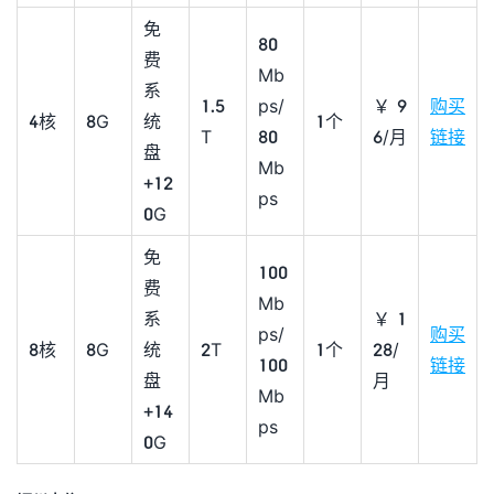
免
80
费
Mb
系
1.5
ps/
￥9
购买
4核
8G
统
1个
T
80
6/月
链接
盘
Mb
+12
ps
0G
免
100
费
Mb
系
￥1
ps/
购买
8核
8G
统
2T
1个
28/
100
链接
盘
月
Mb
+14
ps
0G