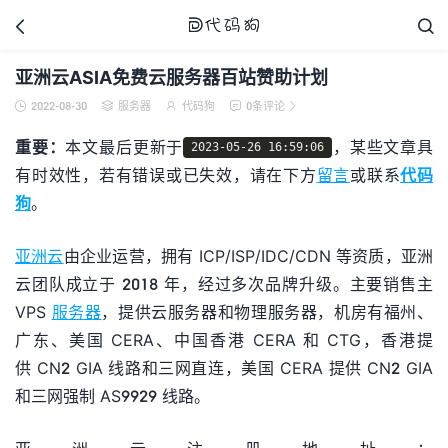



亚洲云ASIA免费云服务器百站赞助计划
2022-08-30
服务器
代码狗
0条评论





代码狗
重要：
本文最后更新于
，某些文章具
2023-05-26 16:59:06
有时效性，若有错误或已失效，请在下方
留言
或联系
代码
狗
。
亚洲云
由企业运营，拥有 ICP/ISP/IDC/CDN 等资质，亚洲
云团队成立于 2018 年，经过多次品牌升级。主要销售主
VPS
服务器
，提供云服务器和物理服务器，机房有福州、
广东、美国 CERA、中国香港 CERA 和 CTG，香港提
供 CN2 GIA 线路和三网直连，美国 CERA 提供 CN2 GIA
和三网强制 AS9929 线路。