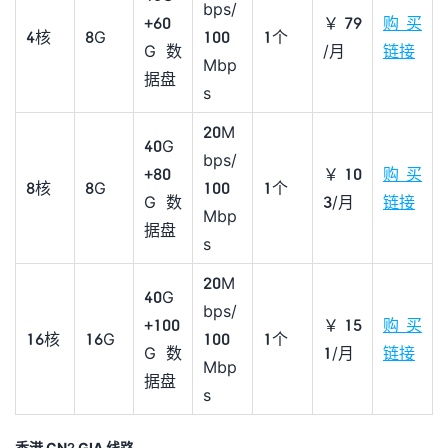
bps/
+60
￥79
购买
4核
8G
100
1个
G数
/月
链接
Mbp
据盘
s
20M
40G
bps/
+80
￥10
购买
8核
8G
100
1个
G数
3/月
链接
Mbp
据盘
s
20M
40G
bps/
+100
￥15
购买
16核
16G
100
1个
G数
1/月
链接
Mbp
据盘
s
香港 CN2 GIA 线路