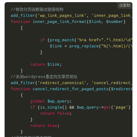
}
复制

// 禁止WordPress将页面分页链接跳转到原来的格式
//修改分页函数输出链接结构
function
 cancel_redirect_for_paged_posts
(
 $
add_filter
(
'wp_link_pages_link'
,
'inner_page_link_f
global
 $wp_query
;
function
 inner_page_link_format
(
$link
,
 $number
)
if
(
 is_single
()
&&
 $wp_query
->
get
(
{
return
false
;
}
if
(
preg_match
(
'%<a href=".*\.html/\d*"
return
true
;
                $link 
=
 preg_replace
(
"%(\.html)/(\d
}
}
}
new
Rewrite_Inner_Page_Links_id
();
return
 $link
;
}
//关闭wordpress重定向文章页地址
add_filter
(
'redirect_canonical'
,
'cancel_redirect_f
function
 cancel_redirect_for_paged_posts
(
$redirect_
{
global
 $wp_query
;
if
(
is_single
()
&&
 $wp_query
->
get
(
'page'
)
>
return
false
;
}
return
true
;
}