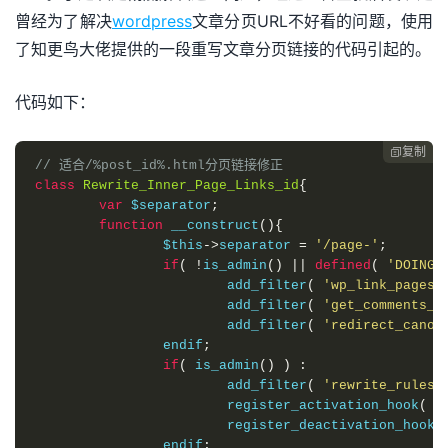
曾经为了解决
wordpress
文章分页URL不好看的问题，使用
了知更鸟大佬提供的一段重写文章分页链接的代码引起的。
代码如下：
复制

// 适合/%post_id%.html分页链接修正
class
Rewrite_Inner_Page_Links_id
{
var
 $separator
;
function
 __construct
(){
		$this
->
separator 
=
'/page-'
;
if
(
!
is_admin
()
||
defined
(
'DOING_
			add_filter
(
'wp_link_pages_
			add_filter
(
'get_comments_p
			add_filter
(
'redirect_canon
		endif
;
if
(
 is_admin
()
)
:
			add_filter
(
'rewrite_rules_
			register_activation_hook
(
 _
			register_deactivation_hook
(
		endif
;