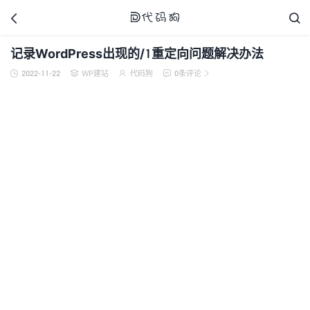



记录WordPress出现的/1重定向问题解决办法
2022-11-22
WP建站
代码狗
0条评论





代码狗