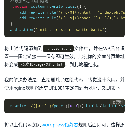
//添加自定义路由规则
function
 custom_rewrite_basic
()
{
    add_rewrite_rule
(
'([0-9]+).html'
,
'index.php?p=
    add_rewrite_rule
(
'([0-9]+)/page-([0-9]{1,}).htm
}
add_action
(
'init'
,
'custom_rewrite_basic'
);
将上述代码添加到
文件中，并在WP后台设
functions.php
置——固定链接——保存即可生效，此使你的文章分页地址
将变成
，到此教程结束。
/文章ID/page-页码.html
我的解决办法是，直接删除了这段代码，感觉没什么用。并
使用nginx规则将历史URL301重定向到新地址，规则如下
复制

rewrite 
^
/([0-9]+)/
page
-([
0
-
9
]+).
html$ 
/
$1
.
html
/
$2 
将以上代码添加到
wordpress伪静态
规则后面即可，这样原