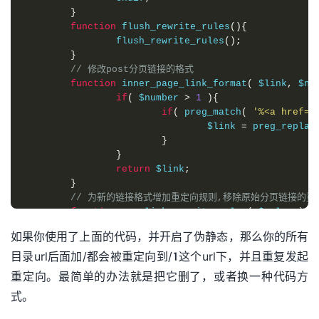
}
function
 flush_rewrite_rules
(){
		flush_rewrite_rules
();
}
// 修改post分页链接的格式
function
 inner_page_link_format
(
 $link
,
 $nu
if
(
 $number 
>
1
){
if
(
 preg_match
(
'%<a href="
				$link 
=
 preg_replac
}
}
return
 $link
;
}
// 为新的链接格式增加重定向规则,移除原始分页链接的
function
 pagelink_rewrite_rules
(
 $rules 
){
foreach
(
$rules 
as
 $rule 
=>
 $rewrit
如果你使用了上面的代码，并开启了伪静态，那么你的所有
if
(
 $rule 
==
'([0-9]+).htm
目录url后面加/都会被重定向到/1这个url下，并且重复发起
			unset
(
$rules
[
$rule
]);
}
重定向。最简单的办法就是把它删了，或者换一种代码方
}
式。
		$new_rule
[
'([0-9]+)('
.
$this
->
separa
return
 $new_rule 
+
 $rules
;