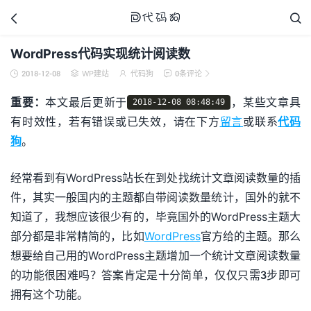



WordPress代码实现统计阅读数
2018-12-08
WP建站
代码狗
0条评论





代码狗
重要：
本文最后更新于
，某些文章具
2018-12-08 08:48:49
有时效性，若有错误或已失效，请在下方
留言
或联系
代码
狗
。
经常看到有WordPress站长在到处找统计文章阅读数量的插
件，其实一般国内的主题都自带阅读数量统计，国外的就不
知道了，我想应该很少有的，毕竟国外的WordPress主题大
部分都是非常精简的，比如
WordPress
官方给的主题。那么
想要给自己用的WordPress主题增加一个统计文章阅读数量
的功能很困难吗？答案肯定是十分简单，仅仅只需3步即可
拥有这个功能。