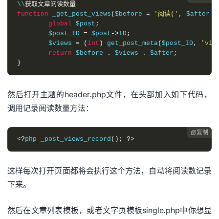
\\
获取文章阅读数量
function
 _get_post_views
(
$before 
=
'阅读('
,
 $after 
=
global
 $post
;
	$post_ID 
=
 $post
->
ID
;
	$views 
=
(
int
)
 get_post_meta
(
$post_ID
,
'vie
return
 $before 
.
 $views 
.
 $after
;
}
然后打开主题的header.php文件，在头部加入如下代码，
调用记录阅读数量方法：
复制

<?
php _post_views_record
();
?>
这样每次打开页面都将会执行这个方法，自动将阅读数记录
下来。
然后在文章列表模板，或者文字页模板single.php中你想显