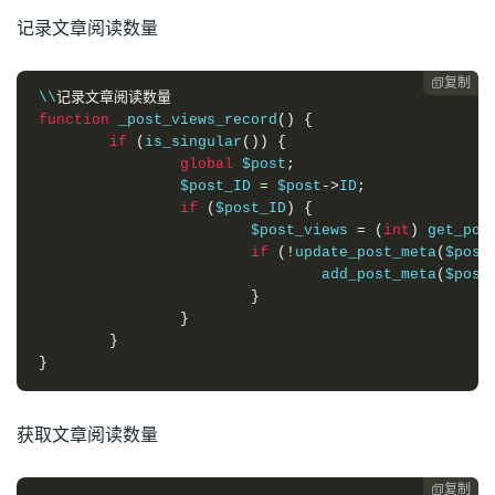
记录文章阅读数量
复制

\\
记录文章阅读数量
function
 _post_views_record
()
{
if
(
is_singular
())
{
global
 $post
;
		$post_ID 
=
 $post
->
ID
;
if
(
$post_ID
)
{
			$post_views 
=
(
int
)
 get_pos
if
(!
update_post_meta
(
$post
				add_post_meta
(
$post
}
}
}
}
获取文章阅读数量
复制
