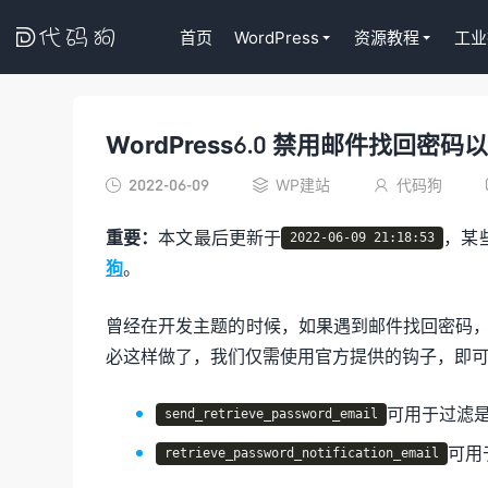

首页
WordPress
资源教程
工业
WordPress6.0 禁用邮件找回
代码狗
2022-06-09
WP建站
代码狗



重要：
本文最后更新于
，某
2022-06-09 21:18:53
狗
。
曾经在开发主题的时候，如果遇到邮件找回密码
必这样做了，我们仅需使用官方提供的钩子，即
可用于过滤
send_retrieve_password_email
可用
retrieve_password_notification_email