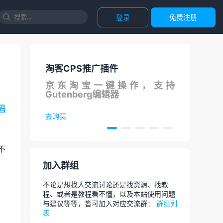
登录
免费注册

插件
国内直连ChatGPT
一键操作，支持
调用ChatGPT API国内可用
编辑器
论文，代码等，AI智能对话
码
去体验
不
加入群组
不论是想找人交流讨论还是找资源、找教
程、或者是教程看不懂，以及本站使用问题
与建议等等，皆可加入对应交流群：
群组列
表