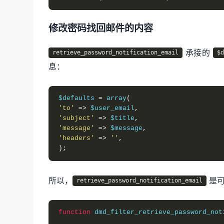
修改密码找回邮件的内容
承接的
retrieve_password_notification_email
$
息：
$defaults 
=
 array
(
'to'
=>
 $user_email
,
'subject'
=>
 $title
,
'message'
=>
 $message
,
'headers'
=>
''
,
);
所以，
是可
retrieve_password_notification_email
function
 dmd_filter_retrieve_password_not