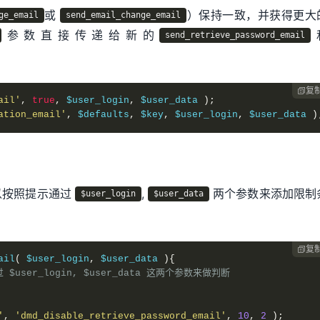
或
）保持一致，并获得更大
ge_email
send_email_change_email
参数直接传递给新的
send_retrieve_password_email
复

ail'
,
true
,
 $user_login
,
 $user_data 
);
ation_email'
,
 $defaults
,
 $key
,
 $user_login
,
 $user_data 
)
以按照提示通过
,
两个参数来添加限制
$user_login
$user_data
复

ail
(
 $user_login
,
 $user_data 
){
ser_login, $user_data 这两个参数来做判断
'
,
'dmd_disable_retrieve_password_email'
,
10
,
2
);