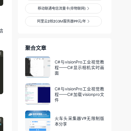
移动联通电信流量卡(非物联网)

阿里云2核2G3M服务器99元/年

信
聚合文章
制
C#与visionPro工业视觉教
程——C#显示相机实时画
面
C#与visionPro工业视觉教
程——C#加载visionpro文
件
火车头采集器V9无限制版
制
本分享
a 
){