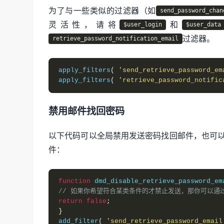
为了与一些类似的过滤器（如
send_password_chan
灵活性，请将
和
$user_login
$user_data
过滤器。
retrieve_password_notification_email
apply_filters
(
'send_retrieve_password_em
apply_filters
(
'retrieve_password_notific
禁用邮件找回密码
以下代码可以全局禁用发送密码找回邮件，也可
件：
function
 dmd_disable_retrieve_password_em
// 如果你希望符合某类条件的才禁止发送，那你可以通过 $u
return
false
;
}
add_filter
(
'send_retrieve_password_email