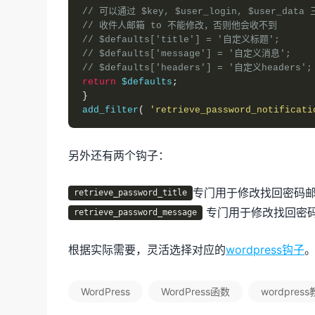
// 可以通过 $key, $user_login, $user_
// 收件人邮箱 to 不能修改，否则他会收不到
// $defaults['title'] = '自定义标题';
// $defaults['message'] = '自定义消息';
// $defaults['headers'] = '自定义heade
return
 $defaults
;
}
add_filter
(
'retrieve_password_notificati
另外还有两个钩子：
专门用于修改找回密码
retrieve_password_title
专门用于修改找回密
retrieve_password_message
根据实际需要，灵活选择对应的
wordpress钩子
WordPress
WordPress函数
wordpres