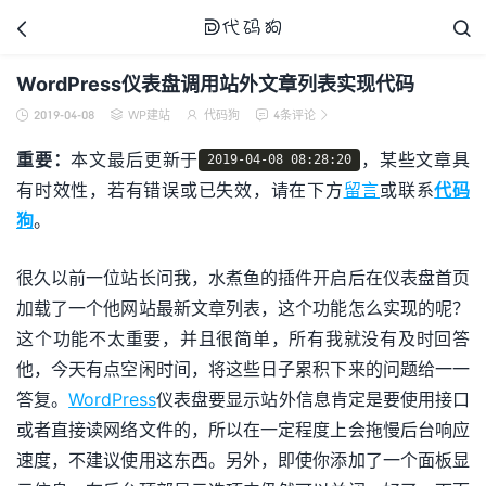



WordPress仪表盘调用站外文章列表实现代码
2019-04-08
WP建站
代码狗
4条评论





代码狗
重要：
本文最后更新于
，某些文章具
2019-04-08 08:28:20
有时效性，若有错误或已失效，请在下方
留言
或联系
代码
狗
。
很久以前一位站长问我，水煮鱼的插件开启后在仪表盘首页
加载了一个他网站最新文章列表，这个功能怎么实现的呢？
这个功能不太重要，并且很简单，所有我就没有及时回答
他，今天有点空闲时间，将这些日子累积下来的问题给一一
答复。
WordPress
仪表盘要显示站外信息肯定是要使用接口
或者直接读网络文件的，所以在一定程度上会拖慢后台响应
速度，不建议使用这东西。另外，即使你添加了一个面板显