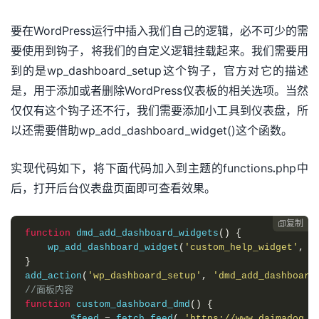
要在WordPress运行中插入我们自己的逻辑，必不可少的需
要使用到钩子，将我们的自定义逻辑挂载起来。我们需要用
到的是wp_dashboard_setup这个钩子，官方对它的描述
是，用于添加或者删除WordPress仪表板的相关选项。当然
仅仅有这个钩子还不行，我们需要添加小工具到仪表盘，所
以还需要借助wp_add_dashboard_widget()这个函数。
实现代码如下，将下面代码加入到主题的functions.php中
后，打开后台仪表盘页面即可查看效果。
复制

function
 dmd_add_dashboard_widgets
()
{
    wp_add_dashboard_widget
(
'custom_help_widget'
,
'
}
add_action
(
'wp_dashboard_setup'
,
'dmd_add_dashboard
//面板内容
function
 custom_dashboard_dmd
()
{
	$feed 
=
 fetch_feed
(
'https://www.daimadog.c