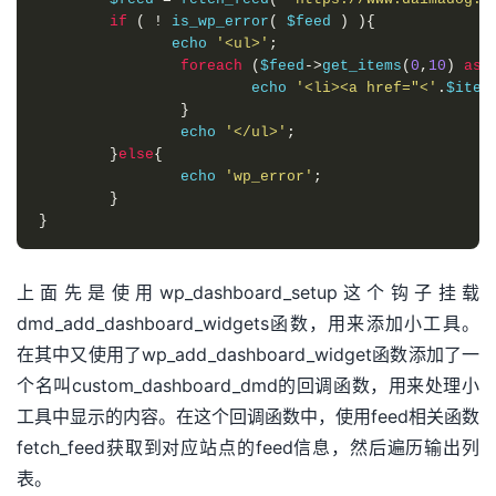
if
(
!
 is_wp_error
(
 $feed 
)
){
	       echo 
'<ul>'
;
foreach
(
$feed
->
get_items
(
0
,
10
)
as
 
			echo 
'<li><a href="<'
.
$item
}
		echo 
'</ul>'
;
}
else
{
		echo 
'wp_error'
;
}
}
上面先是使用wp_dashboard_setup这个钩子挂载
dmd_add_dashboard_widgets函数，用来添加小工具。
在其中又使用了wp_add_dashboard_widget函数添加了一
个名叫custom_dashboard_dmd的回调函数，用来处理小
工具中显示的内容。在这个回调函数中，使用feed相关函数
fetch_feed获取到对应站点的feed信息，然后遍历输出列
表。