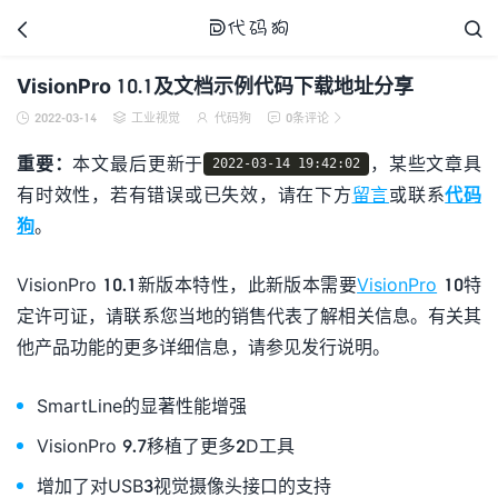



VisionPro 10.1及文档示例代码下载地址分享
2022-03-14
工业视觉
代码狗
0条评论





代码狗
重要：
本文最后更新于
，某些文章具
2022-03-14 19:42:02
有时效性，若有错误或已失效，请在下方
留言
或联系
代码
狗
。
VisionPro 10.1新版本特性，此新版本需要
VisionPro
10特
定许可证，请联系您当地的销售代表了解相关信息。有关其
他产品功能的更多详细信息，请参见发行说明。
SmartLine的显著性能增强
VisionPro 9.7移植了更多2D工具
增加了对USB3视觉摄像头接口的支持