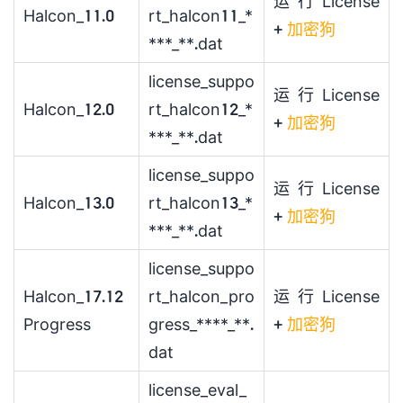
运行License
Halcon_11.0
rt_halcon11_*
+
加密狗
***_**.dat
license_suppo
运行License
Halcon_12.0
rt_halcon12_*
+
加密狗
***_**.dat
license_suppo
运行License
Halcon_13.0
rt_halcon13_*
+
加密狗
***_**.dat
license_suppo
Halcon_17.12
rt_halcon_pro
运行License
Progress
gress_****_**.
+
加密狗
dat
license_eval_