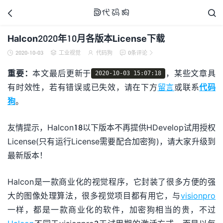



Halcon2020年10月各版本License下载
2020-10-03
工业视觉
代码狗
0条评论





代码狗
重要：
本文最后更新于
，某些文章具
2020-10-03 15:07:18
有时效性，若有错误或已失效，请在下方
留言
或联系
代码
狗
。
友情提示，Halcon18以下版本不再提供HDevelop试用授权
License(只有运行License需要配合加密狗)，请大家升级到
最新版本！
Halcon是一款商业化的视觉程序，它封装了很多方便的强
大的图像处理算法，很多视觉项目都有用它，与
visionpro
一样，都是一款商业化的软件，加密狗相当的贵，不过