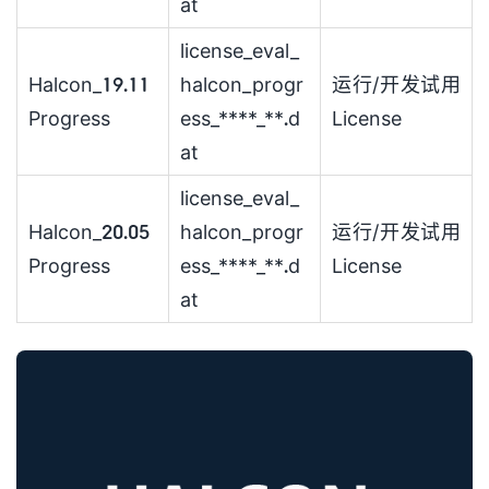
at
license_eval_
Halcon_19.11
halcon_progr
运行/开发试用
Progress
ess_****_**.d
License
at
license_eval_
Halcon_20.05
halcon_progr
运行/开发试用
Progress
ess_****_**.d
License
at