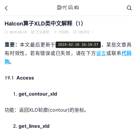



Halcon算子XLD类中文解释（1）
2019-02-10
工业视觉
代码狗
1条评论





代码狗
重要：
本文最后更新于
，某些文章具
2019-02-10 10:19:57
有时效性，若有错误或已失效，请在下方
留言
或联系
代码
狗
。
19.1 Access
get_contour_xld
功能：返回XLD轮廓(contour)的坐标。
get_lines_xld