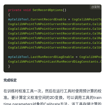
复制

private
void
SetRecordOptions
()
{
myCalibTool
.
CurrentRecordEnable
=
CogCalibNPointToN
CogCalibNPointToNPointCurrentRecordConstants
.
Calibr
CogCalibNPointToNPointCurrentRecordConstants
.
CalUnc
CogCalibNPointToNPointCurrentRecordConstants
.
CalRaw
CogCalibNPointToNPointCurrentRecordConstants
.
CalRaw
CogCalibNPointToNPointCurrentRecordConstants
.
CalCal
CogCalibNPointToNPointCurrentRecordConstants
.
CalUnc
myCalibTool
.
LastRunRecordDiagEnable
=
CogCalibNPoin
CogCalibNPointToNPointLastRunRecordDiagConstants
.
Ca
}
完成标定
在训练时校准工具一次，然后在运行工具时使用预计算的校
准。要计算定义校准空间的2D变换，可以调用工具的train
time parameters对象的Calibrate方法。该工具存储计算的