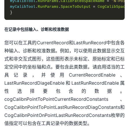
myCalibTool
.
RunParams
.
CalibratedSpaceName
=
"N-Poin
myCalibTool
.
RunParams
.
SpaceToOutput
=
CogCalibSpace
}
在记录中包括输入、诊断和校准数据
您可以在工具的CurrentRecord和LastRunRecord中包含各
种输入、诊断和校准数据。例如，可以使用此数据显示交互
式和非交互式图形，这些图形表示未标定、原始标定和已标
定空间中的坐标轴和点。要包含此类数据，请启用适当的工
具记录，并使用CurrentRecordEnable、
LastRunRecordDiageEnable和LastRunRecordEnable属
性选择要包含的数据。
cogCalibnPointToPointCurrentRecordConstants、
CogCalibnPointToPointLastRunRecordDiagConstants和
CogCalibnPointOnPointLastRunRecordConstants枚举的
值指定可以包含在工具记录中的数据类型。