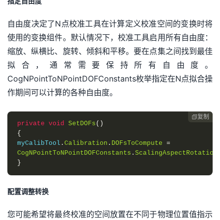
指定自由度
自由度决定了N点校准工具在计算定义校准空间的变换时将
使用的变换组件。默认情况下，校准工具启用所有自由度：
缩放、纵横比、旋转、倾斜和平移。要在点集之间找到最佳
拟合，通常需要保持所有自由度。
CogNPointToNPointDOFConstants枚举指定在N点拟合操
作期间可以计算的各种自由度。
复制

private
void
SetDOFs
()
{
myCalibTool
.
Calibration
.
DOFsToCompute
=
CogNPointToNPointDOFConstants
.
ScalingAspectRotation
}
配置调整转换
您可能希望将最终校准的空间放置在不同于物理位置值指示