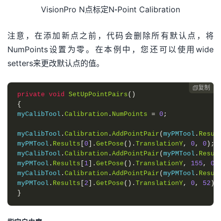
VisionPro N点标定N-Point Calibration
注意，在添加新点之前，代码会删除所有默认点，将
NumPoints设置为零。在本例中，您还可以使用wide
setters来更改默认点的值。
复制

private
void
SetUpPointPairs
()
{
myCalibTool
.
Calibration
.
NumPoints
=
0
;
myCalibTool
.
Calibration
.
AddPointPair
(
myPMTool
.
Resul
myPMTool
.
Results
[
0
].
GetPose
().
TranslationY
,
0
,
0
);
myCalibTool
.
Calibration
.
AddPointPair
(
myPMTool
.
Resul
myPMTool
.
Results
[
1
].
GetPose
().
TranslationY
,
155
,
0
)
myCalibTool
.
Calibration
.
AddPointPair
(
myPMTool
.
Resul
myPMTool
.
Results
[
2
].
GetPose
().
TranslationY
,
0
,
52
);
}