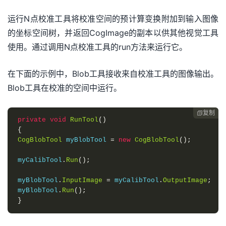
运行N点校准工具将校准空间的预计算变换附加到输入图像
的坐标空间树，并返回CogImage的副本以供其他视觉工具
使用。通过调用N点校准工具的run方法来运行它。
在下面的示例中，Blob工具接收来自校准工具的图像输出。
Blob工具在校准的空间中运行。
复制

private
void
RunTool
()
{
CogBlobTool
 myBlobTool 
=
new
CogBlobTool
();
myCalibTool
.
Run
();
myBlobTool
.
InputImage
=
 myCalibTool
.
OutputImage
;
myBlobTool
.
Run
();
}