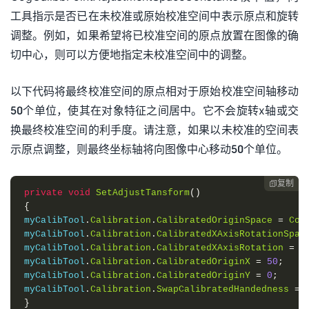
工具指示是否已在未校准或原始校准空间中表示原点和旋转
调整。例如，如果希望将已校准空间的原点放置在图像的确
切中心，则可以方便地指定未校准空间中的调整。
以下代码将最终校准空间的原点相对于原始校准空间轴移动
50个单位，使其在对象特征之间居中。它不会旋转x轴或交
换最终校准空间的利手度。请注意，如果以未校准的空间表
示原点调整，则最终坐标轴将向图像中心移动50个单位。
复制

private
void
SetAdjustTansform
()
{
myCalibTool
.
Calibration
.
CalibratedOriginSpace
=
Cog
myCalibTool
.
Calibration
.
CalibratedXAxisRotationSpac
myCalibTool
.
Calibration
.
CalibratedXAxisRotation
=
0
myCalibTool
.
Calibration
.
CalibratedOriginX
=
50
;
myCalibTool
.
Calibration
.
CalibratedOriginY
=
0
;
myCalibTool
.
Calibration
.
SwapCalibratedHandedness
=
}