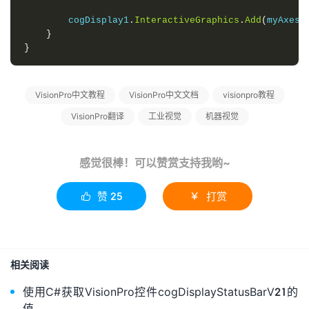
        cogDisplay1
.
InteractiveGraphics
.
Add
(
myAxes
,
}
}
VisionPro中文教程
VisionPro中文文档
visionpro教程
VisionPro翻译
工业视觉
机器视觉
感觉很棒！可以赞赏支持我哟~
赞
25
打赏


相关阅读
使用C#获取VisionPro控件cogDisplayStatusBarV21的
值