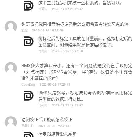
这个工具就是用来统一坐标系的，当然可以。
代码狗
2022-04-02 20:42:37
狗哥请问我用棋盘格标定然后怎么把像素点转实际点的值
旅途
2022-03-24 10:12:00
将标定后的标定工具放在测量前面，选择标定后的
图像空间，测量结果就是标定后的值了。
代码狗
2022-03-24 18:43:18
RMS多大才算误差小，还有一个问题就是我们在手眼标定
（九点标定）的RMS含义是一样的吗，数值多小才算合
适？才算标定成功？
CodeDog
2022-03-23 17:25:42
RMS只是参考，标定成功与否的标准应该用标定
后测量的数据进行对比。
代码狗
2022-03-23 18:53:57
请问校正后 R旋转怎么校正
童年阴影
2021-03-02 19:59:18
标定跟旋转没关系哟