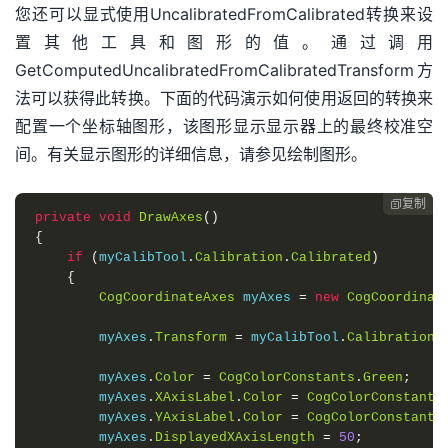
您还可以显式使用UncalibratedFromCalibrated转换来设
置其他工具和图形的值。通过调用
GetComputedUncalibratedFromCalibratedTransform方
法可以获得此转换。下面的代码演示如何使用返回的转换来
配置一个坐标轴图形，该图形显示显示器上的最终校准空
间。有关显示图形的详细信息，请参见绘制图形。
复制

private
void
DrawAxes
()
{
if
(
myCalibTool
.
Calibration
.
Calibrated
)
{
CogCoordinateAxes
 myAxes 
=
new
CogCoordinat
        myAxes
.
Transform
=
 myCalibTool
.
Calibration
.
        myAxes
.
Color
=
CogColorConstants
.
Green
;
        myAxes
.
XAxisLabel
.
Color
=
CogColorConstants
        myAxes
.
YAxisLabel
.
Color
=
CogColorConstants
        myAxes
.
DisplayedXAxisLength
=
50
;