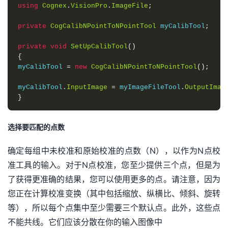
using
Cognex
.
VisionPro
.
ImageFile
;
private
CogCalibNPointToNPointTool
 myCalibTool
;
private
void
SetUpCalibTool
()
{
myCalibTool 
=
new
CogCalibNPointToNPointTool
();
myCalibTool
.
InputImage
=
 myImageFileTool
.
OutputImag
}
选择要匹配的点数
确定每组中未校准和原始校准的点数（N），以作为N点校
准工具的输入。对于N点校准，您至少提供三个点，但是为
了获得更准确的结果，您可以使用更多的点。请注意，因为
您正在计算校准变换（其中包括缩放、纵横比、倾斜、旋转
等），所以每个点集中至少需要三个默认点。此外，这些点
不能共线。它们应该分散在你的输入图像中