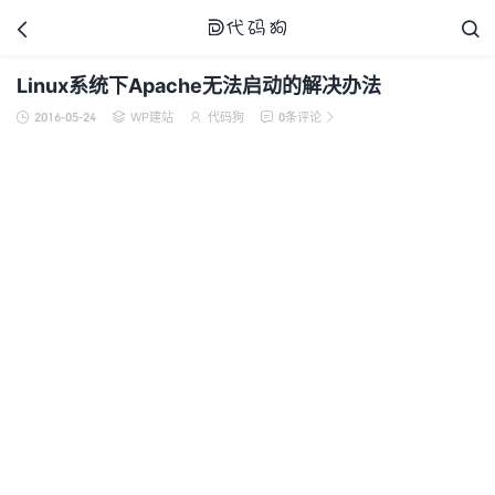



Linux系统下Apache无法启动的解决办法
2016-05-24
WP建站
代码狗
0条评论





代码狗