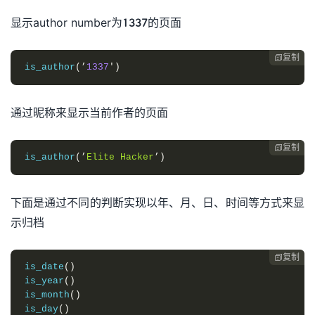
显示author number为1337的页面
复制

is_author
(’
1337
′)
通过昵称来显示当前作者的页面
复制

is_author
(’
Elite
Hacker
’)
下面是通过不同的判断实现以年、月、日、时间等方式来显
示归档
复制

is_date
()
is_year
()
is_month
()
is_day
()