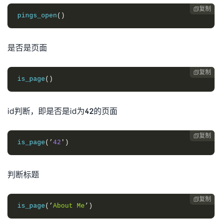
复制

pings_open
()
是否是页面
复制

is_page
()
id判断，即是否是id为42的页面
复制

is_page
(’
42
′)
判断标题
复制

is_page
(’
About
Me
’)