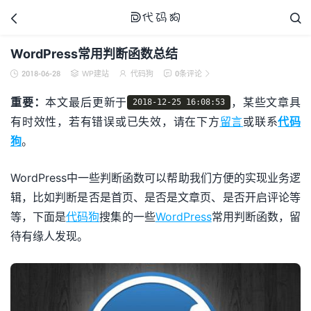



WordPress常用判断函数总结
2018-06-28
WP建站
代码狗
0条评论





代码狗
重要：
本文最后更新于
，某些文章具
2018-12-25 16:08:53
有时效性，若有错误或已失效，请在下方
留言
或联系
代码
狗
。
WordPress中一些判断函数可以帮助我们方便的实现业务逻
辑，比如判断是否是首页、是否是文章页、是否开启评论等
等，下面是
代码狗
搜集的一些
WordPress
常用判断函数，留
待有缘人发现。