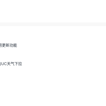
应用更新功能
out仿UC天气下拉