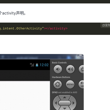
activity声明。
复

g.intent.OtherActivity"
></activity>