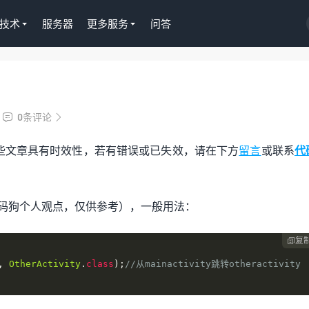
技术
服务器
更多服务
问答
Tutor LMS插件授权
淘
WordPress正版Tutor LMS在线
京
0条评论


课程插件终身授权299元
Gu
些文章具有时效性，若有错误或已失效，请在下方
留言
或联系
代
去购买
去购
（代码狗个人观点，仅供参考），一般用法：
复

,
OtherActivity
.
class
);
//从mainactivity跳转otheractivity