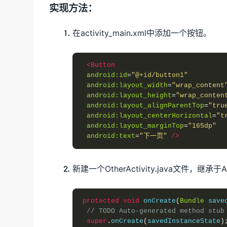
实现方法：
在activity_main.xml中添加一个按钮。
<Button
android:id
=
"@+id/button1"
android:layout_width
=
"wrap_content
android:layout_height
=
"wrap_conten
android:layout_alignParentTop
=
"tru
android:layout_centerHorizontal
=
"t
android:layout_marginTop
=
"165dp"
android:text
=
"下一页"
/>
新建一个OtherActivity.java文件，继承
protected
void
 onCreate
(
Bundle
 save
// TODO Auto-generated method stub
super
.
onCreate
(
savedInstanceState
)