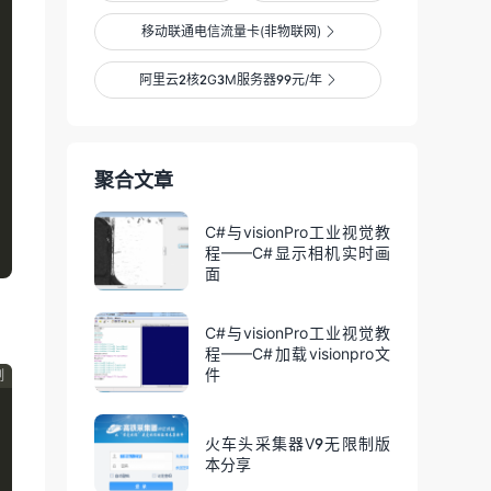
移动联通电信流量卡(非物联网)

阿里云2核2G3M服务器99元/年

聚合文章
C#与visionPro工业视觉教
程——C#显示相机实时画
面
C#与visionPro工业视觉教
程——C#加载visionpro文
件
制
火车头采集器V9无限制版
本分享