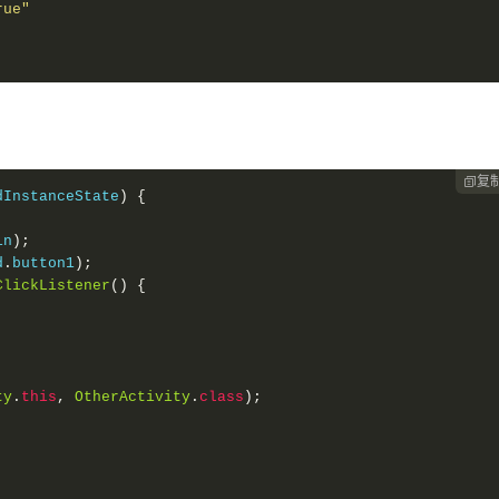
rue"
复

dInstanceState
)
{
in
);
d
.
button1
);
ClickListener
()
{
;
ty
.
this
,
OtherActivity
.
class
);