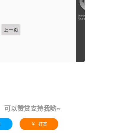
！可以赞赏支持我哟~
1
打赏
