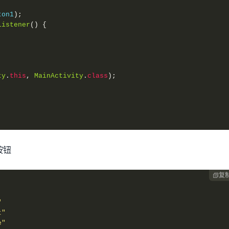
ton1
);
Listener
()
{
ty
.
this
,
MainActivity
.
class
);
按钮
复

"
t"
e"