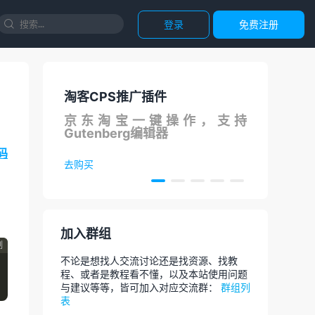
登录
免费注册

客CPS推广插件
国内直连ChatGPT
东淘宝一键操作，支持
调用ChatGPT A
tenberg编辑器
论文，代码等，AI
码
买
去体验
加入群组
制
不论是想找人交流讨论还是找资源、找教
程、或者是教程看不懂，以及本站使用问题
与建议等等，皆可加入对应交流群：
群组列
表