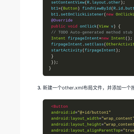
 setContentView
(
R
.
layout
.
other
);
 bt1
=(
Button
)
 findViewById
(
R
.
id
.
but
 bt1
.
setOnClickListener
(
new
OnClick
@Override
public
void
 onClick
(
View
 v
)
{
// TODO Auto-generated method stub
Intent
 firpageIntent
=
new
Intent
();
 firpageIntent
.
setClass
(
OtherActivi
 startActivity
(
firpageIntent
);
}
});
}
新建一个other.xml布局文件，并添加一个
<Button
android:id
=
"@+id/button1"
android:layout_width
=
"wrap_content
android:layout_height
=
"wrap_conten
android:layout_alignParentTop
=
"tru