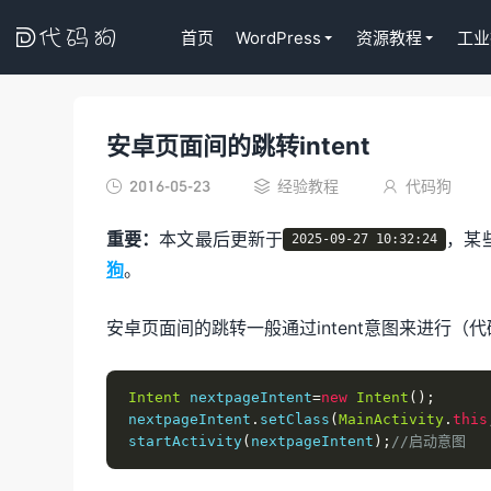

首页
WordPress
资源教程
工业
安卓页面间的跳转intent
代码狗
2016-05-23
经验教程
代码狗



重要：
本文最后更新于
，某
2025-09-27 10:32:24
狗
。
安卓页面间的跳转一般通过intent意图来进行
Intent
 nextpageIntent
=
new
Intent
();
nextpageIntent
.
setClass
(
MainActivity
.
this
startActivity
(
nextpageIntent
);
//启动意图 