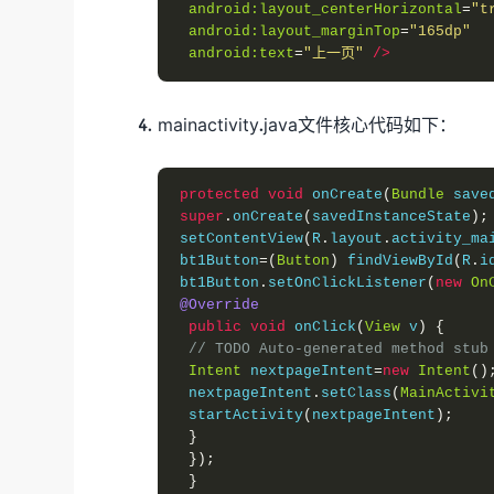
android:layout_centerHorizontal
=
"t
android:layout_marginTop
=
"165dp"
android:text
=
"上一页"
/>
mainactivity.java文件核心代码如下：
protected
void
 onCreate
(
Bundle
 save
super
.
onCreate
(
savedInstanceState
);
setContentView
(
R
.
layout
.
activity_ma
bt1Button
=(
Button
)
 findViewById
(
R
.
i
bt1Button
.
setOnClickListener
(
new
On
@Override
public
void
 onClick
(
View
 v
)
{
// TODO Auto-generated method stub
Intent
 nextpageIntent
=
new
Intent
()
 nextpageIntent
.
setClass
(
MainActivi
 startActivity
(
nextpageIntent
);
}
});
}