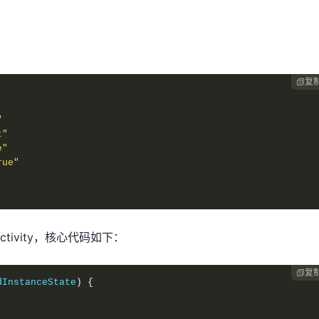
复

"
t"
e"
rue"
于Activity，核心代码如下：
复

dInstanceState
)
{
;