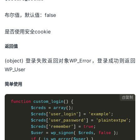
布尔值，默认值：false
是否使用安全cookie
返回值
(object) 登录失败返回对象WP_Error，登录成功则返回
WP_User
简单使用
复制

function
 custom_login
()
{
	$creds 
=
 array
();
	$creds
[
'user_login'
]
=
'example'
;
	$creds
[
'user_password'
]
=
'plaintextpw'
;
	$creds
[
'remember'
]
=
true
;
	$user 
=
 wp_signon
(
 $creds
,
false
);
if
(
 is_wp_error
(
$user
)
)