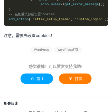
		echo $user
->
get_error_message
();
}
// 在加载头部前设置cookies
add_action
(
'after_setup_theme'
,
'custom_login'
);
注意，需要先设置cookies！
WordPress
WordPress函数
感觉很棒！可以赞赏支持我哟~
赞
1
打赏


相关阅读