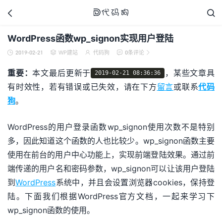



WordPress函数wp_signon实现用户登陆
2019-02-21
WP建站
代码狗
0条评论





代码狗
重要：
本文最后更新于
，某些文章具
2019-02-21 08:36:36
有时效性，若有错误或已失效，请在下方
留言
或联系
代码
狗
。
WordPress的用户登录函数wp_signon使用次数不是特别
多，因此知道这个函数的人也比较少。wp_signon函数主要
使用在前台的用户中心功能上，实现前端登陆效果。通过前
端传递的用户名和密码参数，wp_signon可以让该用户登陆
到
WordPress
系统中，并且会设置浏览器cookies，保持登
陆。下面我们根据WordPress官方文档，一起来学习下
wp_signon函数的使用。