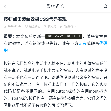



按钮点击波纹效果CSS代码实现
2018-11-24
经验教程
代码狗
0条评论





代码狗
重要：
本文最后更新于
，某些文章具
2025-09-27 10:31:41
有时效性，若有错误或已失效，请在下方
留言
或联系
代码
狗
。
按钮在我们如今的生活中无处不在，现实中的实体按钮我们
就不说了，就说电脑手机中显示的按钮，大家见过的样子没
有一两千也有一两百了吧，别说你没见过那么多的按钮，只
是你不知道而已。有时候看上去样子一样的按钮，它的实现
代码却是各不相同的。有用button标签的有用input标签
的，span标签按钮也有，还有a标签按钮等等，它们之间的
区别这里就不说了有兴趣的可以了解下。