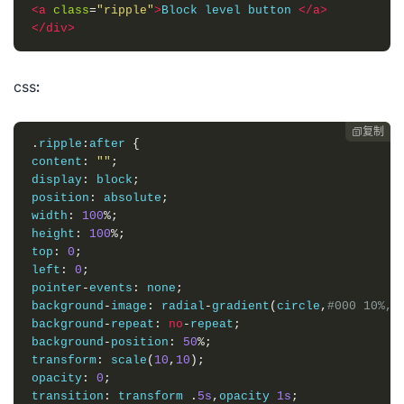
<a
class
=
"ripple"
>
Block level button 
</a>
</div>
css:
复制

.
ripple
:
after 
{
content
:
""
;
display
:
 block
;
position
:
 absolute
;
width
:
100
%;
height
:
100
%;
top
:
0
;
left
:
0
;
pointer
-
events
:
 none
;
background
-
image
:
 radial
-
gradient
(
circle
,
#000 10%,t
background
-
repeat
:
no
-
repeat
;
background
-
position
:
50
%;
transform
:
 scale
(
10
,
10
);
opacity
:
0
;
transition
:
 transform 
.
5s
,
opacity 
1s
;