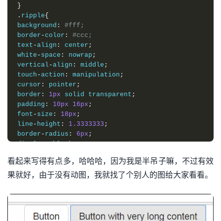
}
.
ripple
{
background
:
#fff;
border
-
color
:
#ccc;
text
-
align
:
 center
;
white
-
space
:
 nowrap
;
vertical
-
align
:
 middle
;
touch
-
action
:
 manipulation
;
cursor
:
 pointer
;
border
:
1px
 solid transparent
;
padding
:
10px
16px
;
font
-
size
:
18px
;
line
-
height
:
1.3333333
;
border
-
radius
:
6px
;
display
:
 block
;
width
:
100
%;
看起来写得有点多，哈哈哈，因为我是半吊子嘛，不过有效
position
:
 relative
;
果就好，由于没有动图，我就找了个别人的图给大家看看。
overflow
:
 hidden
;
transform
:
 translate3d
(
0
,
0
,
0
);
}