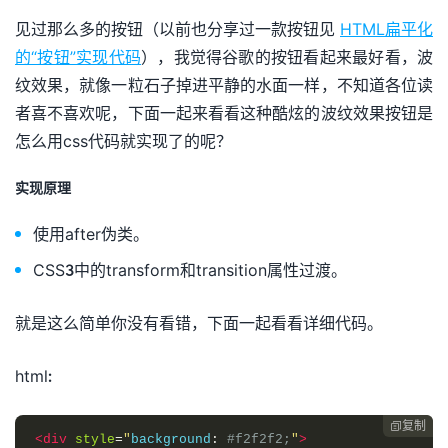
见过那么多的按钮（以前也分享过一款按钮见
HTML扁平化
的“按钮”实现代码
），我觉得谷歌的按钮看起来最好看，波
纹效果，就像一粒石子掉进平静的水面一样，不知道各位读
者喜不喜欢呢，下面一起来看看这种酷炫的波纹效果按钮是
怎么用css代码就实现了的呢？
实现原理
使用after伪类。
CSS3中的transform和transition属性过渡。
就是这么简单你没有看错，下面一起看看详细代码。
html:
复制

<div
style
=
"
background
:
#f2f2f2;
"
>