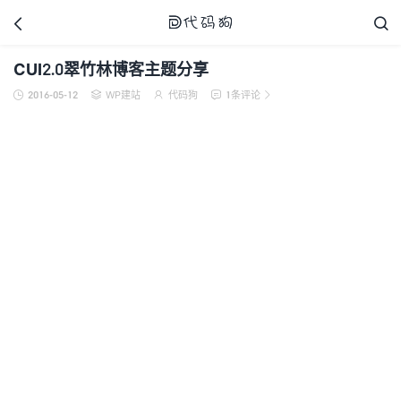



CUI2.0翠竹林博客主题分享
2016-05-12
WP建站
代码狗
1条评论





代码狗