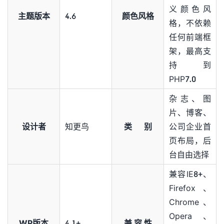
义颜色风
主题版本
4.6
颜色风格
格，不依赖
任何前端框
架，最高支
持到
PHP7.0
杂志、图
片、博客、
设计者
知更鸟
类 别
公司企业首
页布局，后
台自由选择
兼容IE8+、
Firefox、
Chrome、
Opera、
WP版本
4.1+
兼 容 性