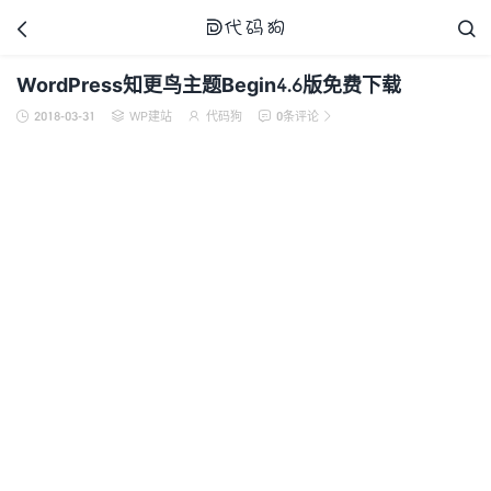



WordPress知更鸟主题Begin4.6版免费下载
2018-03-31
WP建站
代码狗
0条评论





代码狗