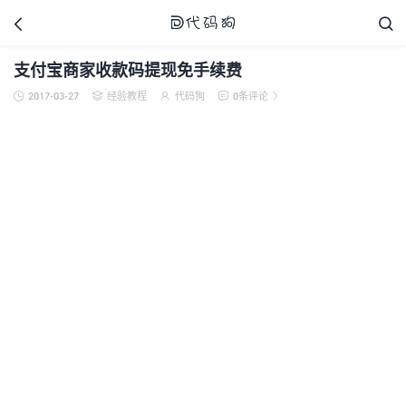



支付宝商家收款码提现免手续费
2017-03-27
经验教程
代码狗
0条评论





代码狗