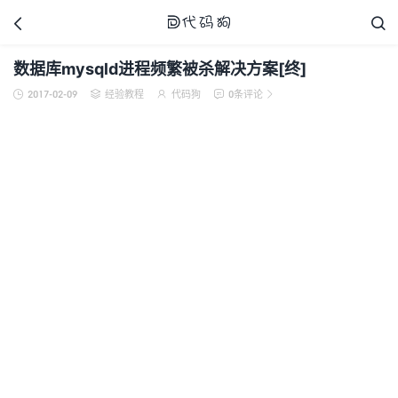



数据库mysqld进程频繁被杀解决方案[终]
2017-02-09
经验教程
代码狗
0条评论





代码狗