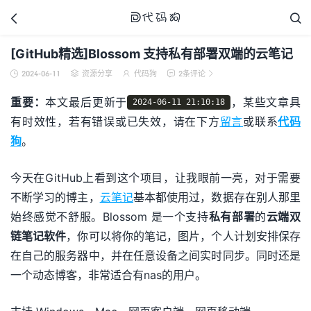



[GitHub精选]Blossom 支持私有部署双端的云笔记
2024-06-11
资源分享
代码狗
2条评论





代码狗
重要：
本文最后更新于
，某些文章具
2024-06-11 21:10:18
有时效性，若有错误或已失效，请在下方
留言
或联系
代码
狗
。
今天在GitHub上看到这个项目，让我眼前一亮，对于需要
不断学习的博主，
云笔记
基本都使用过，数据存在别人那里
始终感觉不舒服。Blossom 是一个支持
私有部署
的
云端双
链笔记软件
，你可以将你的笔记，图片，个人计划安排保存
在自己的服务器中，并在任意设备之间实时同步。同时还是
一个动态博客，非常适合有nas的用户。