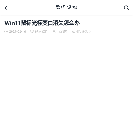



Win11鼠标光标变白消失怎么办
2024-02-16
经验教程
代码狗
0条评论





代码狗