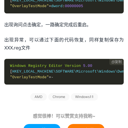
[
HKEY_LOCAL_MACHINE\SOFTWARE\Microsoft\Windows\Dwm
]
"OverlayTestMode"
=
dword
:
00000005
出现询问点击确定，一路确定完成后重启。
出现异常，可以通过下面的代码恢复，同样复制保存为
XXX.reg文件
复制

Windows
Registry
Editor
Version
5.00
[
HKEY_LOCAL_MACHINE\SOFTWARE\Microsoft\Windows\Dwm
]
"OverlayTestMode"
=-
AMD
Chrome
Windows11
感觉很棒！可以赞赏支持我哟~