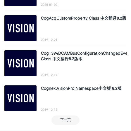
2020-01-02
CogAcqCustomProperty Class 中文翻译8.2版
2019-12-21
Cog1394DCAMBusConfigurationChangedEvent
Class 中文翻译8.2版本
2019-12-17
Cognex.VisionPro Namespace中文版 8.2版
2019-12-12
下一页