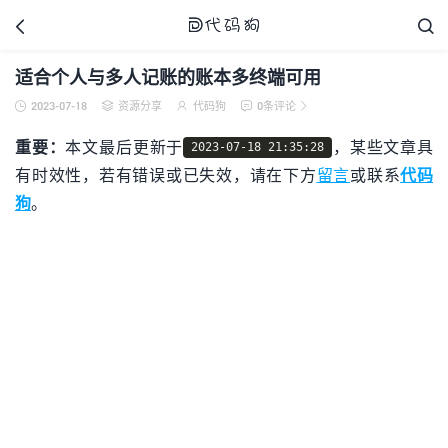



适合个人与多人记账的账本多终端可用
2023-07-18
资源分享
代码狗
0条评论





代码狗
重要：
本文最后更新于
，某些文章具
2023-07-18 21:35:28
有时效性，若有错误或已失效，请在下方
留言
或联系
代码
狗
。