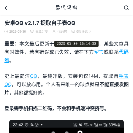



安卓QQ v2.1.7 提取自手表QQ
2023-05-30
资源分享
代码狗
0条评论





代码狗
重要：
本文最后更新于
，某些文章具
2023-05-30 16:14:38
有时效性，若有错误或已失效，请在下方
留言
或联系
代码
狗
。
史上最简洁
QQ
，最纯净版，安装包仅14M，提取自
手表
QQ
，可以放心用。个人看来唯一的缺点就是
不能直接发图
片
，其他都挺好的。
登录需手机扫描二维码，不会和手机端冲突挤号。