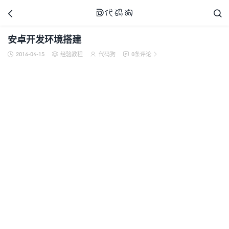



安卓开发环境搭建
2016-04-15
经验教程
代码狗
0条评论





代码狗