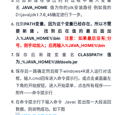
点击新建在弹出的对话框中输入变量
名
JAVA_HOME
值为你的jdk安装路径 例如我的
D:\java\jdk1.7.0_45确定进行下一步。
找到
PATH变量，因为这个变量已经存在，所以不需
要新建，找到后在值的最后面加
入%JAVA_HOME%\bin
注意：如果最后没有;分
号，则手动加入；后再输入%JAVA_HOME%\bin
保存后新建变量名
CLASSPATH 值
为.;%JAVA_HOME%\lib\tools.jar
保存后一路确定然后按下windows+R进入运行对话
框，输入cmd回车进入命令提示行。或点击桌面最左
下角的开始按钮，进入开始菜单，点击所有程序——
附件——命令提示行
在命令提示行下输入命令 Javac 若出现一大段返回
数据，则说明成功。如下图