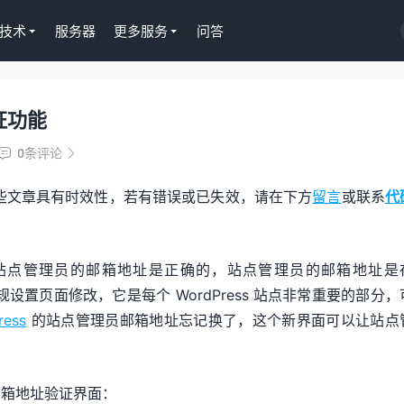
技术
服务器
更多服务
问答
证功能
Tutor LMS插件授权
WordPress正版Tutor LM
0条评论


课程插件终身授权299元
些文章具有时效性，若有错误或已失效，请在下方
留言
或联系
代
去购买
用于确保站点管理员的邮箱地址是正确的，站点管理员的邮箱地址是
规设置页面修改，它是每个 WordPress 站点非常重要的部分，
ress
的站点管理员邮箱地址忘记换了，这个新界面可以让站点
邮箱地址验证界面：