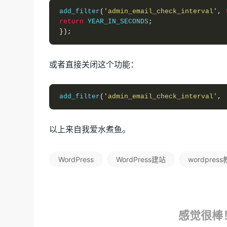
add_filter
(
'admin_email_check_interval'
,
return
 YEAR_IN_SECONDS
;
});
或者直接关闭这个功能：
add_filter
(
'admin_email_check_interval'
,
以上来自我爱水煮鱼。
WordPress
WordPress建站
wordpres
感觉很棒