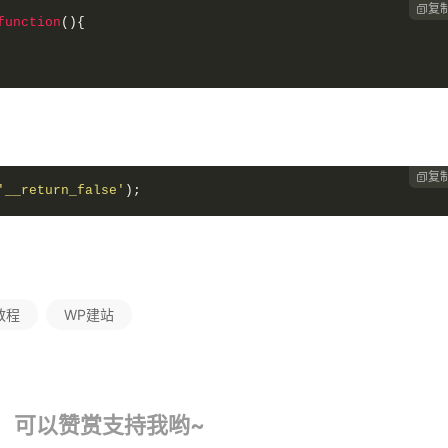
复

function
(){
复

'__return_false'
);
s教程
WP建站
！可以赞赏支持我哟~