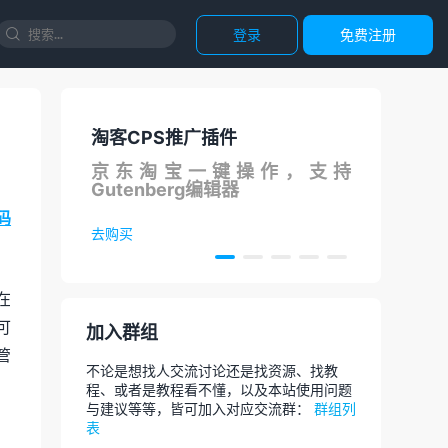
登录
免费注册

淘客CPS推广插件
国内
S在线
京东淘宝一键操作，支持
调用
Gutenberg编辑器
论
码
去购买
去体
在
可
加入群组
管
不论是想找人交流讨论还是找资源、找教
程、或者是教程看不懂，以及本站使用问题
与建议等等，皆可加入对应交流群：
群组列
表