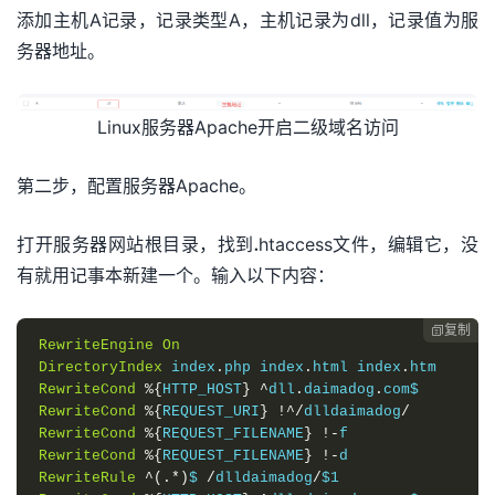
添加主机A记录，记录类型A，主机记录为dll，记录值为服
务器地址。
Linux服务器Apache开启二级域名访问
第二步，配置服务器Apache。
打开服务器网站根目录，找到.htaccess文件，编辑它，没
有就用记事本新建一个。输入以下内容：
复制

RewriteEngine
On
DirectoryIndex
 index
.
php index
.
html index
.
RewriteCond
%{
HTTP_HOST
}
^
dll
.
daimadog
.
RewriteCond
%{
REQUEST_URI
}
!^/
dlldaimadog
/
RewriteCond
%{
REQUEST_FILENAME
}
!-
RewriteCond
%{
REQUEST_FILENAME
}
!-
RewriteRule
^(.*)
$ 
/
dlldaimadog
/