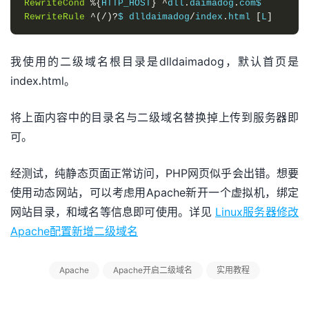
RewriteCond
%{
HTTP_HOST
}
^
dll
.
daimadog
.
RewriteRule
^(/)?
$ dlldaimadog
/
index
.
html 
[
L
]
我使用的二级域名根目录是dlldaimadog，默认首页是
index.html。
将上面内容中的目录名与二级域名替换掉上传到服务器即
可。
经测试，纯静态页面正常访问，PHP网页似乎会出错。想要
使用动态网站，可以考虑用Apache新开一个虚拟机，绑定
网站目录，和域名等信息即可使用。详见
Linux服务器修改
Apache配置新增二级域名
Apache
Apache开启二级域名
实用教程