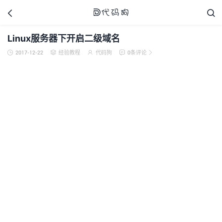



Linux服务器下开启二级域名
2017-12-22
经验教程
代码狗
0条评论





代码狗