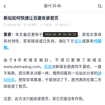



新站如何快速让百度收录首页
2024-02-20
WP建站
代码狗
0条评论





代码狗
重要：
本文最后更新于
，某些文章具
2024-02-20 19:35:33
有时效性，若有错误或已失效，请在下方
留言
或联系
代码
狗
。
由于8年老域名被封，不得已更换了新域名
www.daimadog.com。
百度
对新域名是真的不喜欢，一直
不来爬，提交再多次都一样。偶然间看到一位站长分享的
建
站经验
，感觉非常靠谱，于是测试了下，居然真的在第二天
就收录了首页。
注意：此方法只能收录首页，其它页面没有作用。