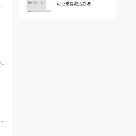
可证重复激活办法
IE真的是个神奇的东西，每次使用它都会出现一些奇怪的事情。比如今天就遇到了因为增强安全配置导致的网页...
如何屏蔽广告？怎么屏蔽百度小说中的广告？本文教你下载AdGurad广告屏蔽插件实现屏蔽任意你想屏蔽的...
..