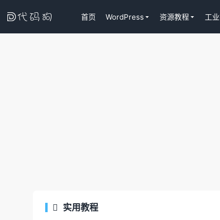

首页
WordPress
资源教程
工业
代码狗
实用教程

Tutor LM