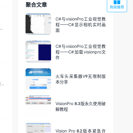

聚合文章
狗哥推荐
C#与visionPro工业视觉教
程——C#显示相机实时画
200多万张图片是用sqlite保存的，当时想的是可以方便的导入到MySQL已经其它程序中...
面
C#与visionPro工业视觉教
程——C#加载visionpro文
件
火车头采集器V9无限制版
本分享
网页禁止复制怎么办？复制内容自带推广信息怎么解决？相信大家肯定遇到过不让复制，或者复制后有网址在内容...
VisionPro 8.3版永久使用破
解教程
Vision Pro 8.2版本紧急许