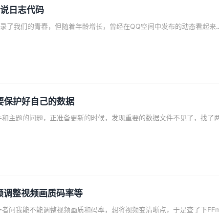
说说日志代码
正版Tutor LMS在线
京东淘宝一键操作，
授权299元
Gutenberg编辑器
作为90后，QQ空间记录了我们的青春，但随着年龄增长，曾经在QQ空间中
去购买
要保护好自己的数据
视频调整视频画质码率等