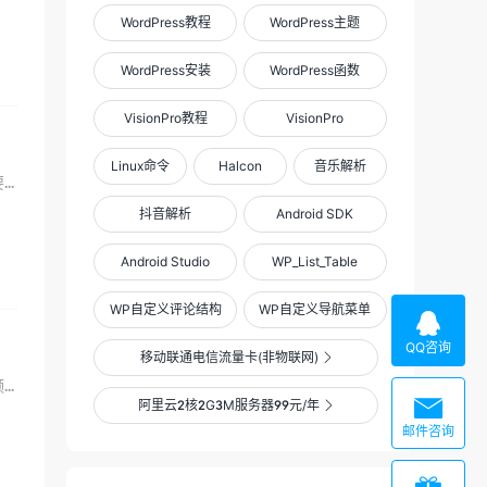
WordPress教程
WordPress主题
WordPress安装
WordPress函数
VisionPro教程
VisionPro
Linux命令
Halcon
音乐解析
前段时间使用了研华运动控制卡，写程序的时候还没拿到硬件设备，为了能提前完成程序，需要使用研华提供的虚...
抖音解析
Android SDK
Android Studio
WP_List_Table
WP自定义评论结构
WP自定义导航菜单

QQ咨询
移动联通电信流量卡(非物联网)

今天无意中看到了一个神奇的接口，可以直接获取淘宝商品的视频地址，当然得该商品具有视频简介才行，否则是...

阿里云2核2G3M服务器99元/年

邮件咨询