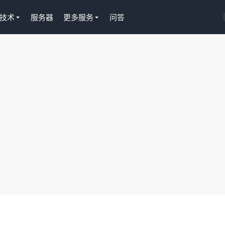
技术
服务器
更多服务
问答
S插件授权
淘客CPS推广插件