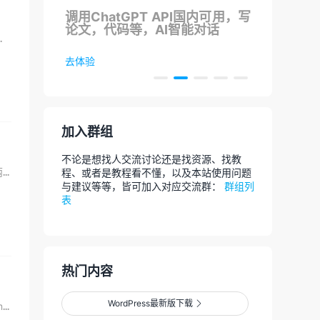
支持
调用ChatGPT API国内可用，写
团
论文，代码等，AI智能对话
发布的动态看起来是那么的扎眼，...
去体验
去选
加入群组
不论是想找人交流讨论还是找资源、找教
最近很多用户反映插件和主题的问题，正准备更新的时候，发现重要的数据文件不见了，找了两小时都没找到多余...
程、或者是教程看不懂，以及本站使用问题
与建议等等，皆可加入对应交流群：
群组列
表
热门内容
WordPress最新版下载

今天某位抖音短视频作者问我能不能调整视频画质和码率，想将视频变清晰点，于是查了下FFmpeg的指令，...