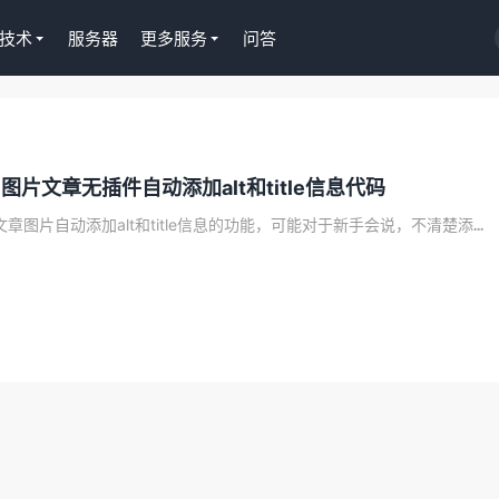
技术
服务器
更多服务
问答
S插件授权
淘客CPS推广插件
题 图片文章无插件自动添加alt和title信息代码
s正版Tutor LMS在线
京东淘宝一键操作，
授权299元
Gutenberg编辑器
ss文章图片自动添加alt和title信息的功能，可能对于新手会说，不清楚添...
去购买