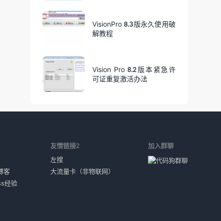
VisionPro 8.3版永久使用破
解教程
Vision Pro 8.2版本紧急许
可证重复激活办法
1
友情链接2
加入群聊
左搜
博客
大流量卡（非物联网）
ess经验