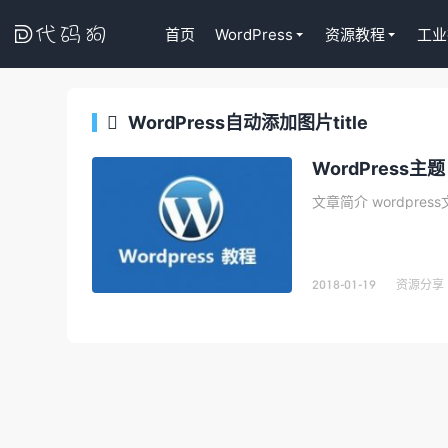

首页
WordPress
资源教程
工业
WordPress自动添加图片title

Tutor LM
代码狗
WordPress主
WordPres
课程插件终身
文章简介 wordpre
去购买
2018-01-19
资源分享