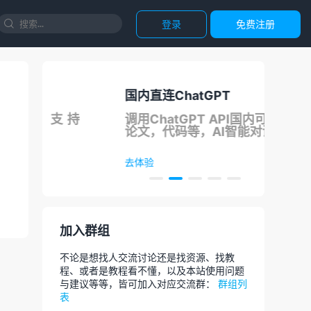
登录
免费注册

国内直连ChatGPT
正
支持
调用ChatGPT API国内可用，写
团
论文，代码等，AI智能对话
去体验
去
加入群组
不论是想找人交流讨论还是找资源、找教
程、或者是教程看不懂，以及本站使用问题
与建议等等，皆可加入对应交流群：
群组列
表