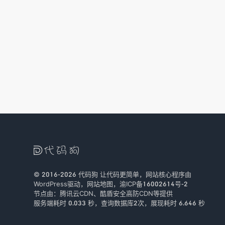

© 2016-2026
代码狗
让代码更简单，网站核心程序由
WordPress驱动，
网站地图
，
渝ICP备16002614号-2
节点由：
腾讯云CDN
、
酷盾安全
高防CDN等提供
服务端耗时 0.033 秒，查询数据库2次
，
展现耗时 6.646 秒